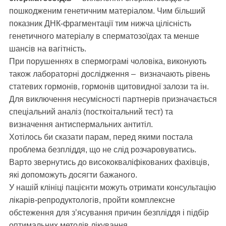
пошкодженим генетичним матеріалом. Чим більший
показник ДНК-фрагментації тим нижча цілісність
генетичного матеріалу в сперматозоїдах та менше
шансів на вагітність.
При порушеннях в спермограмі чоловіка, виконують
також лабораторні дослідження – визначають рівень
статевих гормонів, гормонів щитовидної залози та ін.
Для виключення несумісності партнерів призначається
спеціальний аналіз (посткоітальний тест) та
визначення антиспермальних антитіл.
Хотілось би сказати парам, перед якими постала
проблема безпліддя, що не слід розчаровуватись.
Варто звернутись до висококваліфікованих фахівців,
які допоможуть досягти бажаного.
У нашій клініці пацієнти можуть отримати консультацію
лікарів-репродуктологів, пройти комплексне
обстеження для з’ясування причин безпліддя і підбір
оптимальних методів лікування.