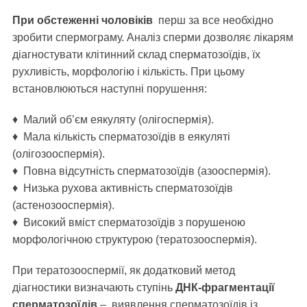
При обстеженні чоловіків
перш за все необхідно
зробити спермограму. Аналіз сперми дозволяє лікарям
діагностувати клітинний склад сперматозоїдів, їх
рухливість, морфологію і кількість. При цьому
встановлюються наступні порушення:
♦ Малий об’єм еякуляту (олігоспермія).
♦ Мала кількість сперматозоїдів в еякуляті
(олігозооспермія).
♦ Повна відсутність сперматозоїдів (азооспермія).
♦ Низька рухова активність сперматозоїдів
(астенозооспермія).
♦ Високий вміст сперматозоїдів з порушеною
морфологічною структурою (тератозооспермія).
При тератозооспермії, як додатковий метод
діагностики визначають ступінь
ДНК-фрагментації
сперматозоїдів
– виявлення сперматозоїдів із