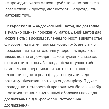
не проходить через маткові труби та не потрапляє в
позаматковий простір, діагностують непрохідність
маткових труб.
Гістероскопія
– ендоскопічний метод, що дозволяє
візуально оцінити порожнину матки. Даний метод дає
можливість з високим ступенем точності вивчити стан
слизової тіла матки, гирл маткових труб, виявити в
порожнині матки патологічні утворення: підслизові
міоми, поліпи ендометрія, ракові пухлини слизової,
фрагменти хоріона або плода після штучного або
самовільного переривання вагітності, тканини
плаценти, оцінити рельєф і діагностувати вади
розвитку, підслизові вогнища ендометріозу. Під час
проведення гістероскопії проводиться біопсія – забір
шматочка тканини внутрішньої оболонки матки для
дослідження під мікроскопом (гістологічне
дослідження).