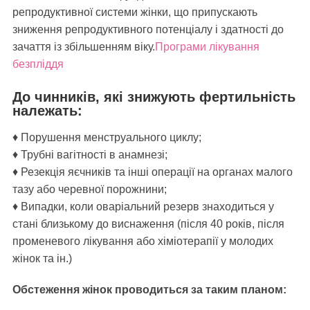
репродуктивної системи жінки, що припускають
зниження репродуктивного потенціалу і здатності до
зачаття із збільшенням віку.
Програми лікування
безпліддя
До чинників, які знижують фертильність
належать:
♦ Порушення менструального циклу;
♦ Трубні вагітності в анамнезі;
♦ Резекція яєчників та інші операції на органах малого
тазу або черевної порожнини;
♦ Випадки, коли оваріальний резерв знаходиться у
стані близькому до виснаження (після 40 років, після
променевого лікування або хіміотерапії у молодих
жінок та ін.)
Обстеження жінок проводиться за таким планом: