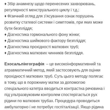
♦ Збір анамнезу щодо перенесених захворювань,
регулярності менструального циклу і т.д.;
♦ Фізичний огляд для з’ясування ознак порушень
розвитку статевої системи і симптомів, при яких може
бути безпліддя;
♦ Діагностика гормонального фону жінки;
♦ Діагностика шийкового фактору безпліддя;
♦ Діагностика прохідності маткових труб;
♦ Діагностика маткових чинників безпліддя.
Ехосальпінгографія
– це високоінформативний та
атравматичний метод, який застосовують для оцінки
прохідності маткових труб. Суть цього методу полягає
в тому, що в порожнину матки за допомогою
спеціального катетра вводиться контрастна речовина і
під ультразвуковим контролем спостерігається рух
рідини по маткових трубах. Процедура проводиться
амбулаторно і не потребує госпіталізації. Якщо рідина