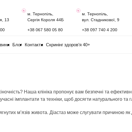
м. Тернопіль,
м. Тернопіль,
я, 13
Сергія Короля 44Б
вул. Стадникової, 9
100
+38 067 580 05 80
+38 097 740 4 200
овини
Блог
Контакти
Скринінг здоров’я 40+
жіночність? Наша клініка пропонує вам безпечні та ефектив
учасні імплантати та техніки, щоб досягти натурального та г
тягнутих м’язів живота. Діастаз може слугувати причиною як