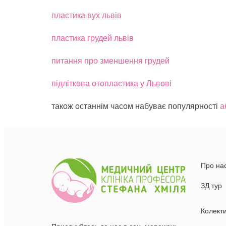
пластика вух львів
пластика грудей львів
питання про зменшення грудей
підліткова отопластика у Львові
також останнім часом набуває популярності
а
Про на
ЗД тур
Колект