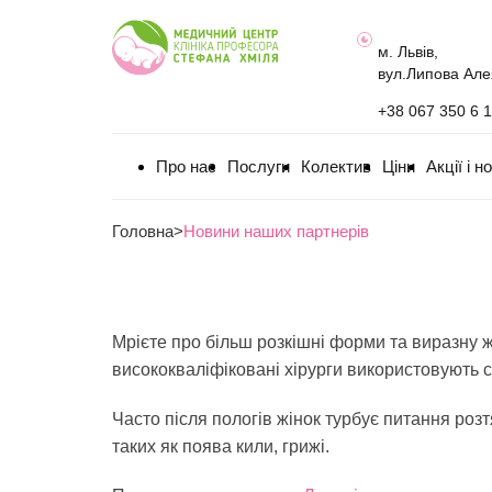
м. Львів,
вул.Липова Але
+38 067 350 6 
Про нас
Послуги
Колектив
Ціни
Акції і н
Головна
>
Новини наших партнерів
Мрієте про більш розкішні форми та виразну 
висококваліфіковані хірурги використовують с
Часто після пологів жінок турбує питання роз
таких як поява кили, грижі.