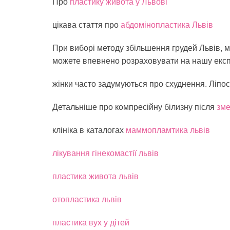
Про
пластику живота у Львові
цікава стаття про
абдомінопластика Львів
При виборі методу збільшення грудей Львів, 
можете впевнено розраховувати на нашу експе
жінки часто задумуються про схуднення. Ліпос
Детальніше про компресійну білизну після
зме
клініка в каталогах
маммопламтика львів
лікування гінекомастії львів
пластика живота львів
отопластика львів
пластика вух у дітей