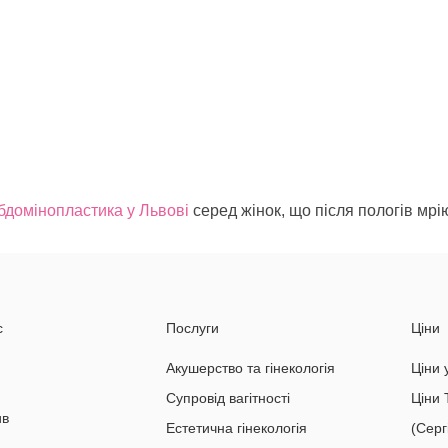
бдомінопластика у Львові
серед жінок, що після пологів мр
с
Послуги
Ціни
Акушерство та гінекологія
Ціни 
Супровід вагітності
Ціни 
ив
Естетична гінекологія
(Серг