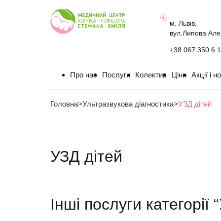
м. Львів,
вул.Липова Але
+38 067 350 6 
Про нас
Послуги
Колектив
Ціни
Акції і н
Головна
>
Ультразвукова діагностика
>
УЗД дітей
УЗД дітей
Інші послуги категорії 