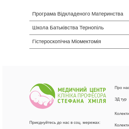
Програма Відкладеного Материнства
Школа Батьківства Тернопіль
Гістероскопічна Міомектомія
Про на
ЗД тур
Колект
Приєднуйтесь до нас в соц. мережах:
Колекти