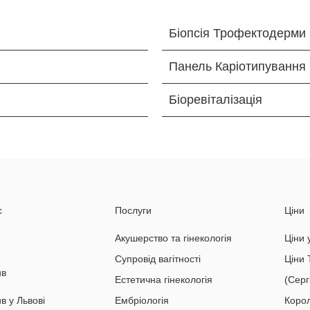
Біопсія Трофектодерми
Панель Каріотипування
Біоревіталізація
с
Послуги
Ціни
Акушерство та гінекологія
Ціни 
Супровід вагітності
Ціни 
ив
Естетична гінекологія
(Серг
в у Львові
Ембріологія
Коро