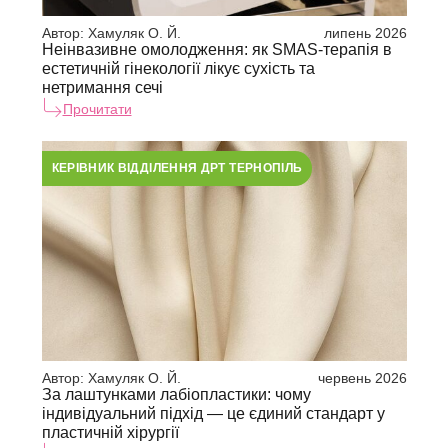
Автор:
Хамуляк О. Й.
липень 2026
Неінвазивне омолодження: як SMAS-терапія в
естетичній гінекології лікує сухість та
нетримання сечі
Прочитати
КЕРІВНИК ВІДДІЛЕННЯ ДРТ ТЕРНОПІЛЬ
Автор:
Хамуляк О. Й.
червень 2026
За лаштунками лабіопластики: чому
індивідуальний підхід — це єдиний стандарт у
пластичній хірургії