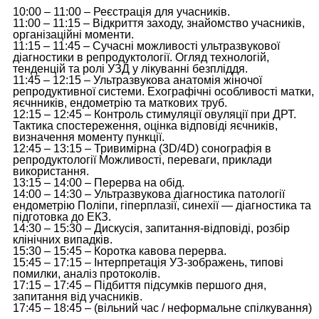
10:00 – 11:00 – Реєстрація для учасників.
11:00 – 11:15 – Відкриття заходу, знайомство учасників,
організаційні моменти.
11:15 – 11:45 – Сучасні можливості ультразвукової
діагностики в репродуктології. Огляд технологій,
тенденцій та ролі УЗД у лікуванні безпліддя.
11:45 – 12:15 – Ультразвукова анатомія жіночої
репродуктивної системи. Ехографічні особливості матки,
яєчнників, ендометрію та маткових труб.
12:15 – 12:45 – Контроль стимуляції овуляції при ДРТ.
Тактика спостереження, оцінка відповіді яєчників,
визначення моменту пункції.
12:45 – 13:15 – Тривимірна (3D/4D) сонографія в
репродуктології Можливості, переваги, приклади
використання.
13:15 – 14:00 – Перерва на обід.
14:00 – 14:30 – Ультразвукова діагностика патології
ендометрію Поліпи, гіперплазії, синехії — діагностика та
підготовка до ЕКЗ.
14:30 – 15:30 – Дискусія, запитання-відповіді, розбір
клінічних випадків.
15:30 – 15:45 – Коротка кавова перерва.
15:45 – 17:15 – Інтерпретація УЗ-зображень, типові
помилки, аналіз протоколів.
17:15 – 17:45 – Підбиття підсумків першого дня,
запитання від учасників.
17:45 – 18:45 – (вільний час / неформальне спілкування)