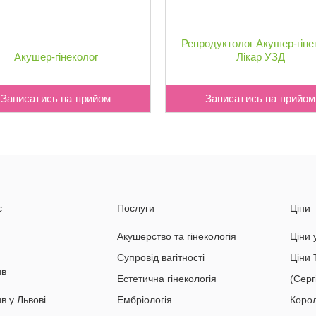
Репродуктолог
Акушер-гіне
Акушер-гінеколог
Лікар УЗД
Записатись на прийом
Записатись на прийом
с
Послуги
Ціни
Акушерство та гінекологія
Ціни 
Супровід вагітності
Ціни 
ив
Естетична гінекологія
(Серг
в у Львові
Ембріологія
Коро