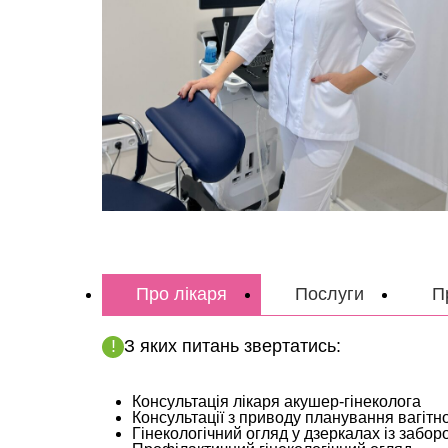
Про лікаря
Послуги
П
З яких питань звертатись:
Консультація лікаря акушер-гінеколога
Консультації з приводу планування вагітно
Гінекологічний огляд у дзеркалах із забо