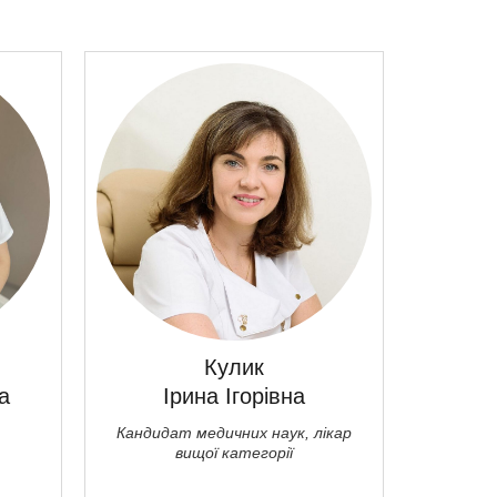
Кулик
а
Ірина Ігорівна
Ді
Кандидат медичних наук, лікар
вищої категорії