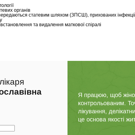
тології
тевих органів
о передаються статевим шляхом (ЗПСШ), прихованих інфекці
у
 встановлення та видалення маткової спіралі
лікаря
ославівна
Я працюю, щоб жіноч
контрольованим. Точ
лікування, делікатн
це основа якості жи