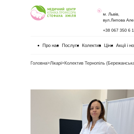
м. Львів,
вул.Липова Але
+38 067 350 6 
Про нас
Послуги
Колектив
Ціни
Акції і н
Головна
>
Лікарі
>
Колектив Тернопіль (Бережанськ