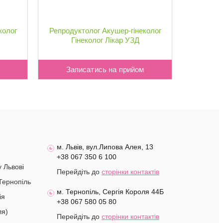
колог
Репродуктолог
Акушер-гінеколог
Гінеколог
Лікар УЗД
Записатись на прийом
Зап
м. Львів, вул.Липова Алея, 13
+38 067 350 6 100
у Львові
Перейдіть до
сторінки контактів
Тернопіль
м. Тернопіль, Сергія Короля 44Б
ія
+38 067 580 05 80
ля)
Перейдіть до
сторінки контактів