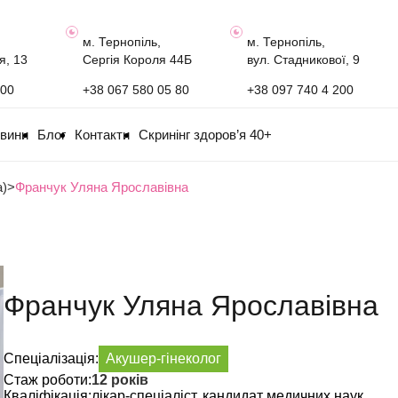
м. Тернопіль,
м. Тернопіль,
я, 13
Сергія Короля 44Б
вул. Стадникової, 9
100
+38 067 580 05 80
+38 097 740 4 200
овини
Блог
Контакти
Скринінг здоров’я 40+
а)
>
Франчук Уляна Ярославівна
Франчук Уляна Ярославівна
Спеціалізація:
Акушер-гінеколог
Стаж роботи:
12 років
Кваліфікація:
лікар-спеціаліст, кандидат медичних наук