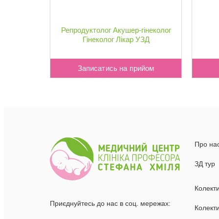
Репродуктолог
Акушер-гінеколог
Гінеколог
Лікар УЗД
Записатись на прийом
Про на
ЗД тур
Колект
Приєднуйтесь до нас в соц. мережах:
Колекти