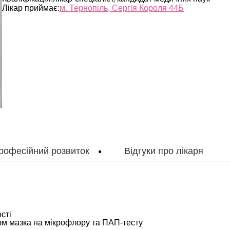
Лікар приймає:
м. Тернопіль, Сергія Короля 44Б
рофесійний розвиток
Відгуки про лікаря
сті
ром мазка на мікрофлору та ПАП-тесту