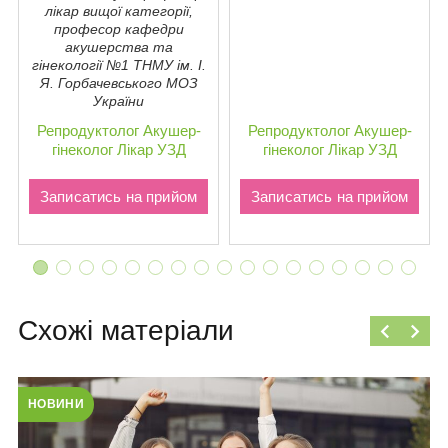
лікар вищої категорії,
професор кафедри
акушерства та
гiнекології №1 ТНМУ ім. І.
Я. Горбачевського МОЗ
України
Репродуктолог
Акушер-
Репродуктолог
Акушер-
гінеколог
Лікар УЗД
гінеколог
Лікар УЗД
Записатись на прийом
Записатись на прийом
Схожі матеріали
НОВИНИ