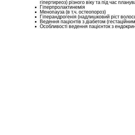
гіпертиреоз) різного віку та під час планув
Гіперпролактинемія
Менопауза (в т.ч. остеопороз)
Гіперандрогенія (надлишковий ріст волосся
Ведення пацієнтів з діабетом (гестаційним,
Особливості ведення пацієнток з ендокрин