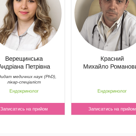
Верещинська
Красний
Андріана Петрівна
Михайло Романов
дидат медичних наук (PhD),
лікар-спеціаліст
Ендокринолог
Ендокринолог
Записатись на прийом
Записатись на прийом