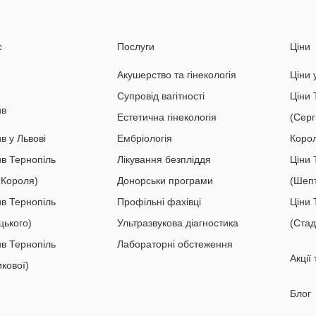
с
Послуги
Ціни
Акушерство та гінекологія
Ціни 
Супровід вагітності
Ціни 
ив
Естетична гінекологія
(Серг
в у Львові
Ембріологія
Коро
ив Тернопіль
Лікування безпліддя
Ціни 
 Короля)
Донорськи програми
(Шепт
ив Тернопіль
Профільні фахівці
Ціни 
цького)
Ультразвукова діагностика
(Стад
ив Тернопіль
Лабораторні обстеження
Акції
кової)
Блог