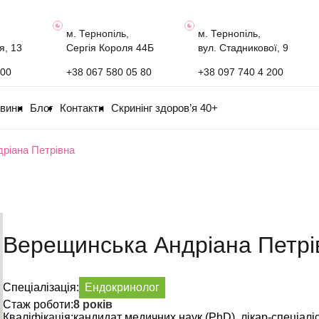
м. Тернопіль,
м. Тернопіль,
я, 13
Сергія Короля 44Б
вул. Стадникової, 9
100
+38 067 580 05 80
+38 097 740 4 200
овини
Блог
Контакти
Скринінг здоров’я 40+
ріана Петрівна
Верещинська Андріана Петрі
Спеціалізація:
Ендокринолог
Стаж роботи:
8 років
Кваліфікація:
кандидат медичних наук (PhD), лікар-спеціалі