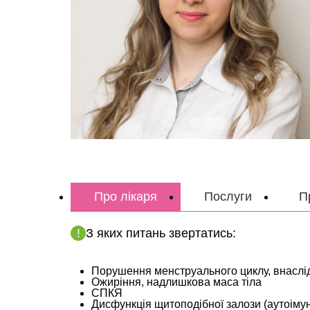
Про лікаря
Послуги
П
З яких питань звертатись:
Порушення менструального циклу, внаслід
Ожиріння, надлишкова маса тіла
СПКЯ
Дисфункція щитоподібної залози (аутоімунн