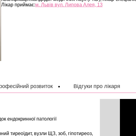
Лікар приймає:
м. Львів вул. Липова Алея, 13
рофесійний розвиток
Відгуки про лікаря
ок ендокринної патології
ий тиреоїдит, вузли ЩЗ, зоб, гіпотиреоз,