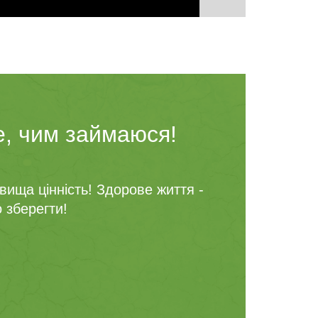
, чим займаюся!
ища цінність! Здорове життя -
 зберегти!