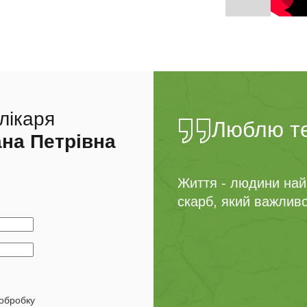
лікаря
Люблю те
на Петрівна
Життя - людини найв
скарб, який важливо
обробку