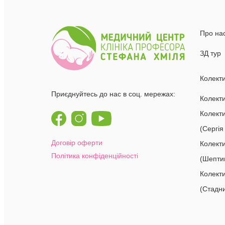
Про на
ЗД тур
Колект
Приєднуйтесь до нас в соц. мережах:
Колекти
Колект
(Сергія
Договір оферти
Колект
Політика конфіденційності
(Шепти
Колект
(Стадни