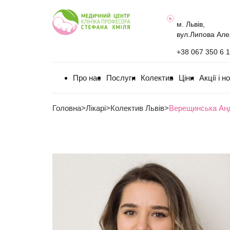
м. Львів,
вул.Липова Але
+38 067 350 6 
Про нас
Послуги
Колектив
Ціни
Акції і н
Головна
>
Лікарі
>
Колектив Львів
>
Верещинська Анд