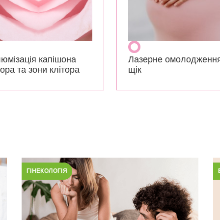
юмізація капішона
Лазерне омолодженн
тора та зони клітора
щік
ГІНЕКОЛОГІЯ