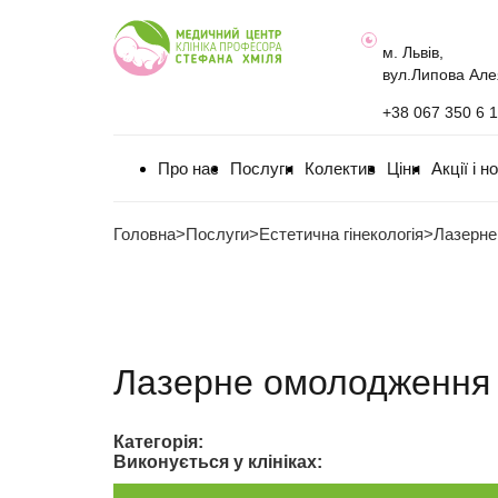
м. Львів,
вул.Липова Але
+38 067 350 6 
Про нас
Послуги
Колектив
Ціни
Акції і н
Головна
>
Послуги
>
Естетична гінекологія
>
Лазерне
Лазерне омолодження к
Категорія:
Виконується у клініках: