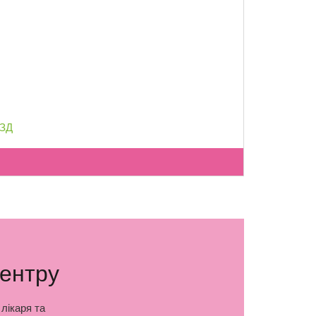
УЗД
центру
лікаря та