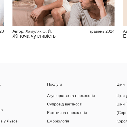
23
Автор:
Хамуляк О. Й.
травень 2024
А
Жіноча чутливість
Е
с
Послуги
Ціни
Акушерство та гінекологія
Ціни 
Супровід вагітності
Ціни 
ив
Естетична гінекологія
(Серг
в у Львові
Ембріологія
Коро