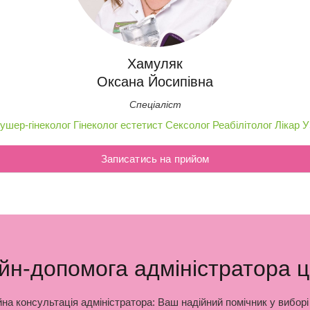
Хамуляк
Оксана Йосипівна
Спеціаліст
ушер-гінеколог
Гінеколог естетист
Сексолог
Реабілітолог
Лікар 
Записатись на прийом
н-допомога адміністратора 
на консультація адміністратора: Ваш надійний помічник у виборі 