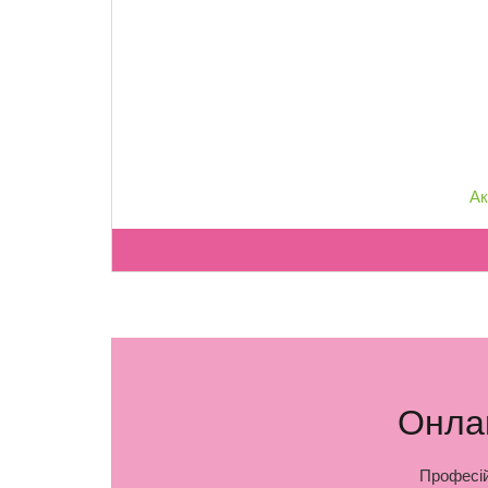
Ак
Онлай
Професій