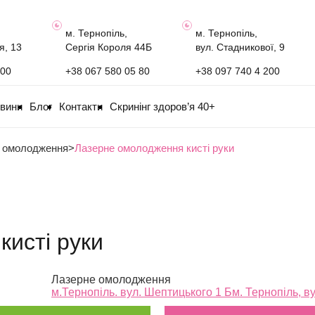
м. Тернопіль,
м. Тернопіль,
я, 13
Сергія Короля 44Б
вул. Стадникової, 9
100
+38 067 580 05 80
+38 097 740 4 200
овини
Блог
Контакти
Скринінг здоров’я 40+
 омолодження
>
Лазерне омолодження кисті руки
исті руки
Лазерне омолодження
м.Тернопіль. вул. Шептицького 1 Б
м. Тернопіль, в