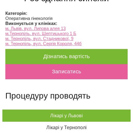
Категорія:
Оперативна гінекологія
Виконується у клініках:
м. Львів. вул. Липова алея 13
м.Тернопіль. вул. Шептицького 1 Б
м. Тернопіль, вул. Стадникової, 9
м. Тернопіль, вул. Сергія Короля, 44б
Дізнатись вартість
Записатись
Процедуру проводять
Лікарі у Львові
Лікарі у Тернополі