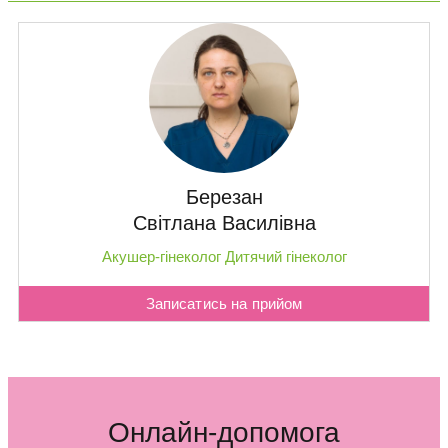
Березан
Світлана Василівна
Акушер-гінеколог
Дитячий гінеколог
Записатись на прийом
Онлайн-допомога