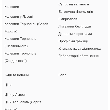
Супровід вагітності
Колектив
Естетична гінекологія
Колектив у Львові
Ембріологія
Колектив Тернопіль (Сергія
Лікування безпліддя
Короля)
Донорськи програми
Колектив Тернопіль
Профільні фахівці
(Шептицького)
Ультразвукова діагностика
Колектив Тернопіль
Лабораторні обстеження
(Стадникової)
Акції та новини
Блог
Ціни
Ціни у Львові
Ціни Тернопіль (Сергія
Короля)