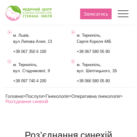
Записатись
м. Львів,
м. Тернопіль,
вул.Липова Алея, 13
Сергія Короля 44Б
+38 067 350 6 100
+38 067 580 05 80
м. Тернопіль,
м. Тернопіль,
вул. Стадникової, 9
вул. Шептицького, 1Б
+38 097 740 4 200
+38 066 580 05 80
Головна
>
Послуги
>
Гінекологія
>
Оперативна гінекологія
>
Роз’єднання синехій
Роз’єднання синехій