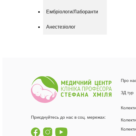
Ембріологи/Лаборанти
Анестезіолог
Про на
ЗД тур
Колект
Приєднуйтесь до нас в соц. мережах:
Колекти
Колект