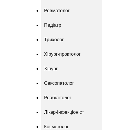
Ревматолог
Педіатр
Трихолог
Хірург-проктолог
Хірург
Сексопатолог
Реабілітолог
Лікар-інфекціоніст
Косметолог