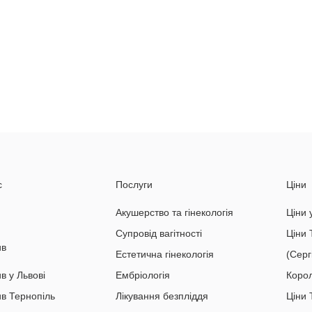
с
Послуги
Ціни
Акушерство та гінекологія
Ціни 
Супровід вагітності
Ціни 
ив
Естетична гінекологія
(Серг
в у Львові
Ембріологія
Коро
ив Тернопіль
Лікування безпліддя
Ціни 