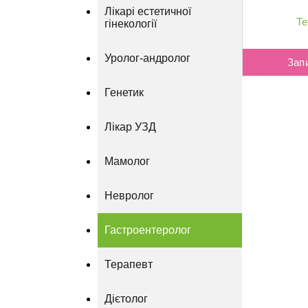
Лікарі естетичної
Те
гінекології
Уролог-андролог
Зап
Генетик
Лікар УЗД
Мамолог
Невролог
Гастроентеролог
Терапевт
Дієтолог