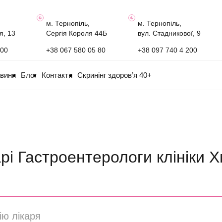
м. Тернопіль,
м. Тернопіль,
я, 13
Сергія Короля 44Б
вул. Стадникової, 9
100
+38 067 580 05 80
+38 097 740 4 200
овини
Блог
Контакти
Скринінг здоров’я 40+
арі Гастроентерологи клініки Х