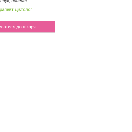
наук, доцент
рапевт
Дієтолог
исатися до лікаря