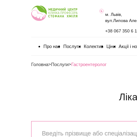
м. Львів,
вул.Липова Але
+38 067 350 6 
Про нас
Послуги
Колектив
Ціни
Акції і н
Головна
>
Послуги
>
Гастроентеролог
Лік