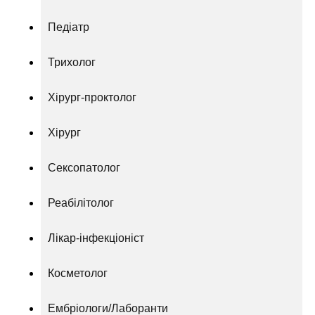
Педіатр
Трихолог
Хірург-проктолог
Хірург
Сексопатолог
Реабілітолог
Лікар-інфекціоніст
Косметолог
Ембріологи/Лаборанти