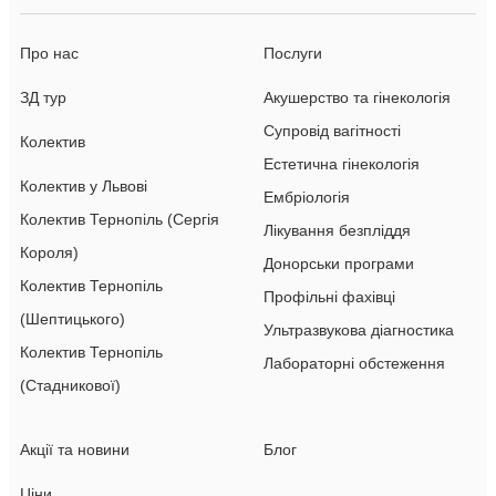
Про нас
Послуги
ЗД тур
Акушерство та гінекологія
Супровід вагітності
Колектив
Естетична гінекологія
Колектив у Львові
Ембріологія
Колектив Тернопіль (Сергія
Лікування безпліддя
Короля)
Донорськи програми
Колектив Тернопіль
Профільні фахівці
(Шептицького)
Ультразвукова діагностика
Колектив Тернопіль
Лабораторні обстеження
(Стадникової)
Акції та новини
Блог
Ціни