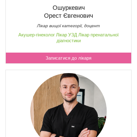
Ошуркевич
Орест Євгенович
Лікар вищої категорії, доцент
Акушер-гінеколог
Лікар УЗД
Лікар пренатальної
діагностики
Записатися до лікаря