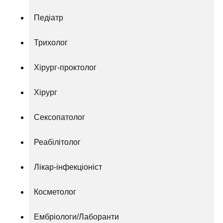
Педіатр
Трихолог
Хірург-проктолог
Хірург
Сексопатолог
Реабілітолог
Лікар-інфекціоніст
Косметолог
Ембріологи/Лаборанти