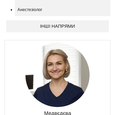
Анестезіолог
ІНШІ НАПРЯМИ
Медвєдєва