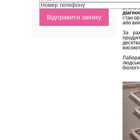
Визнач
діагно
стан ор
або вия
За рах
продук
десят
високо
Лабора
людськ
біологі