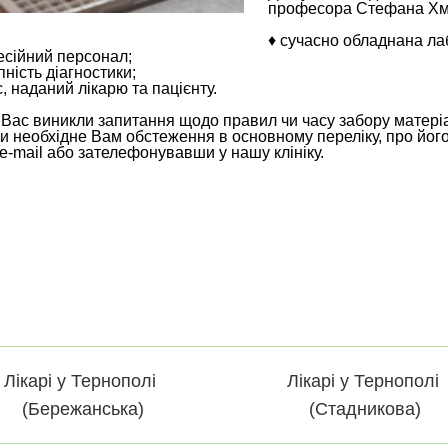
професора Стефана Хмі
♦ cучасно обладнана ла
есійний персонал;
пність діагностики;
с, наданий лікарю та пацієнту.
Вас виникли запитання щодо правил чи часу забору матеріал
и необхідне Вам обстеження в основному переліку, про йог
e-mail або зателефонувавши у нашу клініку.
Лікарі у Тернополі
Лікарі у Тернополі
(Бережанська)
(Стадникова)