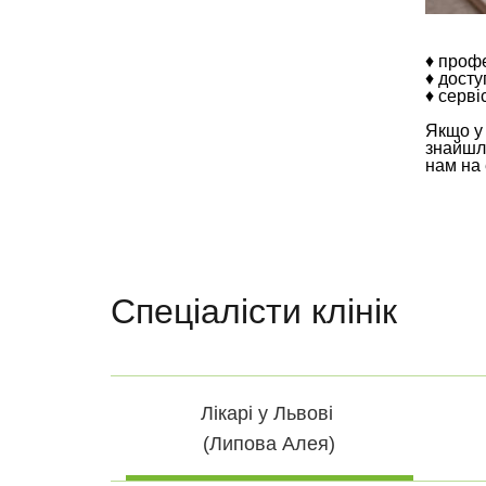
♦ проф
♦ досту
♦ серві
Якщо у 
знайшл
нам на 
Спеціалісти клінік
Лікарі у Львові
(Липова Алея)