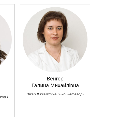
Венгер
Галина Михайлівна
Нат
Лікар ІІ кваліфікаційної категорії
кар I