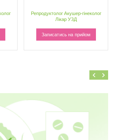
колог
Репродуктолог
Акушер-гінеколог
Акушер-г
Лікар УЗД
Записатись на прийом
Зап