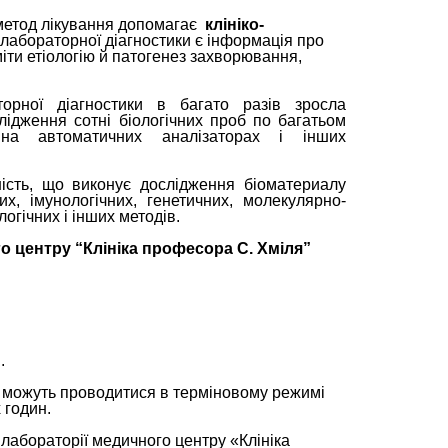
 метод лікування допомагає
клініко-
абораторної діагностики є інформація про
міти етіологію й патогенез захворювання,
орної діагностики в багато разів зросла
лідження сотні біологічних проб по багатьом
на автоматичних аналізаторах і інших
ість, що виконує дослідження біоматериалу
х, імунологічних, генетичних, молекулярно-
логічних і інших методів.
о центру “Клініка професора С. Хміля”
.
 можуть проводитися в терміновому режимі
х годин.
 лабораторії медичного центру «Клініка