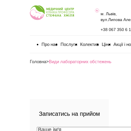
м. Львів,
вул.Липова Але
+38 067 350 6 
Про нас
Послуги
Колектив
Ціни
Акції і н
Головна
>
Види лабораторних обстежень
Записатись на прийом