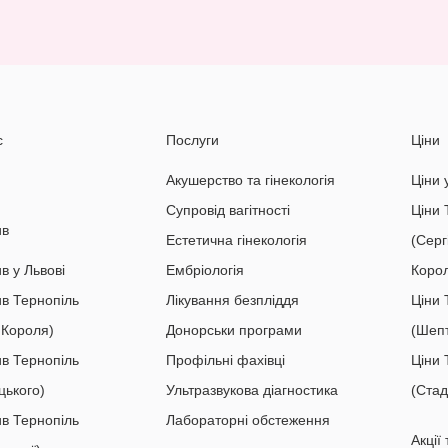
с
Послуги
Ціни
Акушерство та гінекологія
Ціни 
Супровід вагітності
Ціни 
ив
Естетична гінекологія
(Серг
в у Львові
Ембріологія
Коро
ив Тернопіль
Лікування безпліддя
Ціни 
 Короля)
Донорськи програми
(Шепт
ив Тернопіль
Профільні фахівці
Ціни 
цького)
Ультразвукова діагностика
(Стад
ив Тернопіль
Лабораторні обстеження
Акції