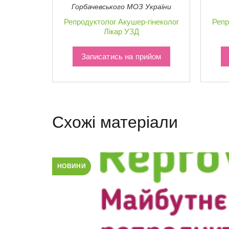
Горбачевського МОЗ України
Репродуктолог
Акушер-гінеколог
Репр
Лікар УЗД
Записатись на прийом
Схожі матеріали
НОВИНИ