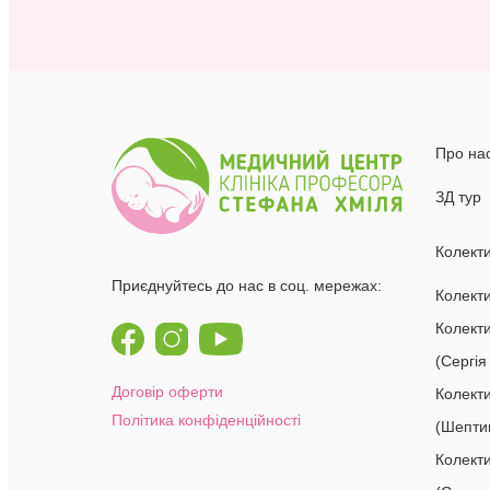
Про на
ЗД тур
Колект
Приєднуйтесь до нас в соц. мережах:
Колекти
Колект
(Сергія
Договір оферти
Колект
Політика конфіденційності
(Шепти
Колект