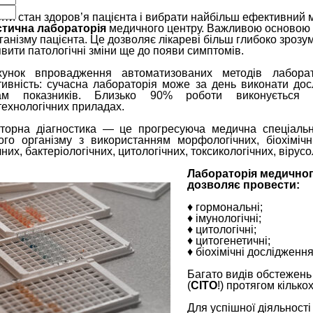
ити стан здоров’я пацієнта і вибрати найбільш ефективний
стична лабораторія
медичного центру. Важливою основою л
ганізму пацієнта. Це дозволяє лікареві більш глибоко зрозу
вити патологічні зміни ще до появи симптомів.
унок впровадження автоматизованих методів лаборат
тивність: сучасна лабораторія може за день виконати дос
кам показників. Близько 90% роботи виконується 
технологічних приладах.
торна діагностика — це прогресуюча медична спеціальн
ого організму з використанням морфологічних, біохімічни
чних, бактеріологічних, цитологічних, токсикологічних, вірусо
Лабораторія медичног
дозволяє провести:
♦ гормональні;
♦ імунологічні;
♦ цитологічні;
♦ цитогенетичні;
♦ біохімічні дослідження
Багато видів обстежень
(
CITO
!) протягом кілько
Для успішної діяльності