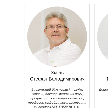
Хміль
Стефан Володимирович
Заслужений діяч науки і техніки
Доцен
України, доктор медичних наук,
професор, лікар вищої категорії,
професор кафедри акушерства та
гiнекології №1 ТНМУ ім. І. Я.