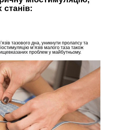
 станів:
’язів тазового дна, уникнути пролапсу та
іостимуляцію м’язів малого таза також
ищевказаних проблем у майбутньому.