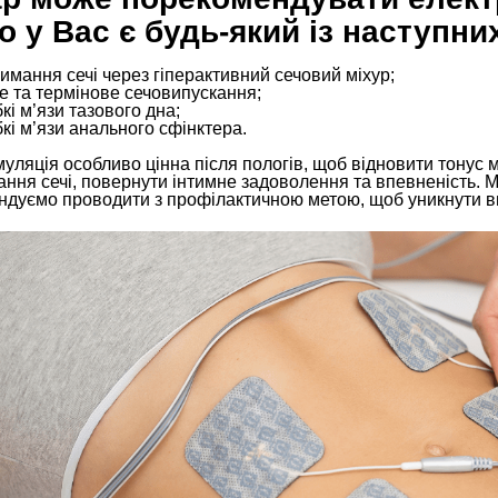
о у Вас є будь-який із наступних
имання сечі через гіперактивний сечовий міхур;
е та термінове сечовипускання;
кі м’язи тазового дна;
кі м’язи анального сфінктера.
уляція особливо цінна після пологів, щоб відновити тонус м
ння сечі, повернути інтимне задоволення та впевненість. М
ндуємо проводити з профілактичною метою, щоб уникнути в