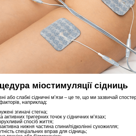
цедура міостимуляції сідниць
ні або слабкі сідничні м’язи – це те, що ми зазвичай спосте
факторів, наприклад:
ужені згиначі стегна;
ка активних тригерних точок у сідничних м’язах;
рухливий спосіб життя;
рактивна нижня частина спини/підколінні сухожилля;
утність спеціальних вправ для сідниць;