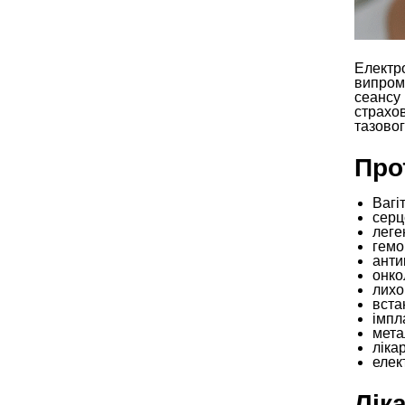
Електр
випром
сеансу 
страхов
тазовог
Про
Вагіт
серц
леге
гемо
анти
онко
лихо
вста
імпл
мета
ліка
елек
Лік