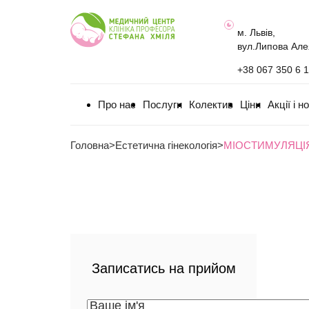
м. Львів,
вул.Липова Але
+38 067 350 6 
Про нас
Послуги
Колектив
Ціни
Акції і н
Головна
>
Естетична гінекологія
>
МІОСТИМУЛЯЦІ
Записатись на прийом