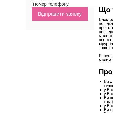
Що 
Електро
невідкл
простат
несвідо
малого 
цього с
хірургі
тощо) 
Рішенн
малим т
Про
Ви с
сечо
у Ва
у Ва
Ви п
комф
у Ва
Ви с