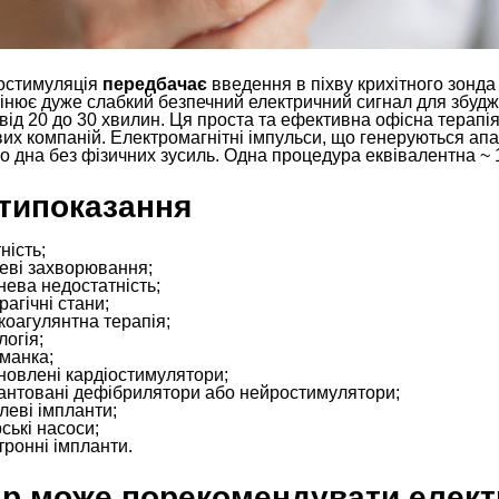
остимуляція
передбачає
введення в піхву крихітного зонда
інює дуже слабкий безпечний електричний сигнал для збудж
від 20 до 30 хвилин. Ця проста та ефективна офісна терапі
их компаній. Електромагнітні імпульси, що генеруються ап
о дна без фізичних зусиль. Одна процедура еквівалентна ~
типоказання
ність;
еві захворювання;
нева недостатність;
рагічні стани;
коагулянтна терапія;
логія;
манка;
новлені кардіостимулятори;
антовані дефібрилятори або нейростимулятори;
леві імпланти;
рські насоси;
тронні імпланти.
ар може порекомендувати елект