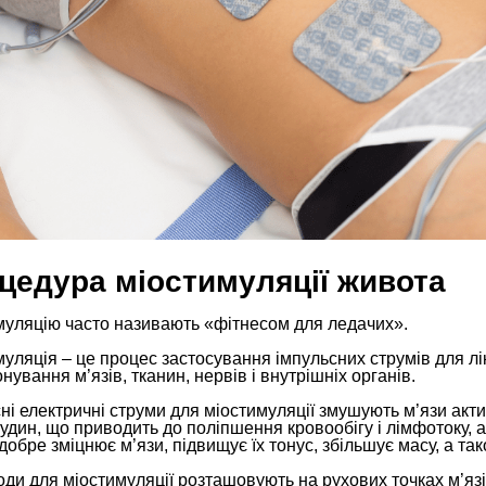
цедура міостимуляції живота
муляцію часто називають «фітнесом для ледачих».
уляція – це процес застосування імпульсних струмів для л
нування м’язів, тканин, нервів і внутрішніх органів.
ні електричні струми для міостимуляції змушують м’язи ак
судин, що приводить до поліпшення кровообігу і лімфотоку, ак
добре зміцнює м’язи, підвищує їх тонус, збільшує масу, а т
ди для міостимуляції розташовують на рухових точках м’язі