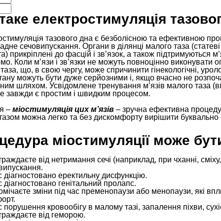
таке електростимуляція тазово
стимуляція тазового дна є безболісною та ефективною проце
адне сечовипускання. Органи в ділянці малого таза (статеві
а) прикріплені до фасцій і зв’язок, а також підтримуються м
мо. Коли м’язи і зв’язки не можуть повноцінно виконувати о
таза, що, в свою чергу, може спричинити гінекологічні, урол
тану можуть бути дуже серйозними і, якщо вчасно не розпоч
чним шляхом. Усвідомлене тренування м’язів малого таза (в
не завжди є простим і швидким процесом.
я –
міостимуляція цих м’язів
– зручна ефективна процедура
азом можна легко та без дискомфорту вирішити буквально с
цедура міостимуляції може бут
траждаєте від нетримання сечі (наприклад, при чханні, сміху
випускання.
с діагностовано еректильну дисфункцію.
с діагностовано генітальний пролапс.
омічаєте зміни під час пременопаузи або менопаузи, які вп
орт.
с порушення кровообігу в малому тазі, запалення піхви, сухі
траждаєте від геморою.