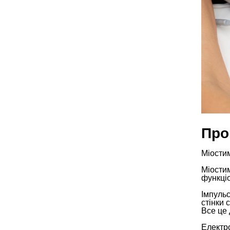
Про
Міости
Міостим
функціо
Імпульс
стінки 
Все це 
Електро