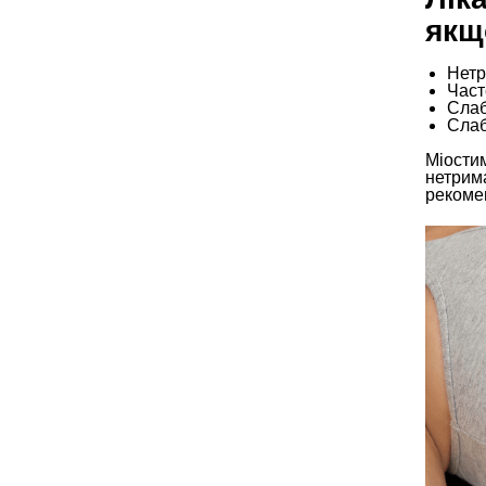
якщ
Нетр
Част
Слаб
Слаб
Міостим
нетрима
рекоме