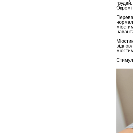
грудей,
Окремі 
Переваг
нормал
міости
навант
Міостим
відновл
міости
Стимуля