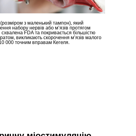
 (розміром з маленький тампон), який
ення набору нервів або м’язів протягом
я схвалена FDA та покривається більшістю
аратом, викликають скорочення м’язів малого
 10 000 точним вправам Кегеля.
ричну міостимуляцію,