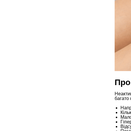
Про
Неактив
багато 
Напр
Кіль
Мало
Гіпе
Відс