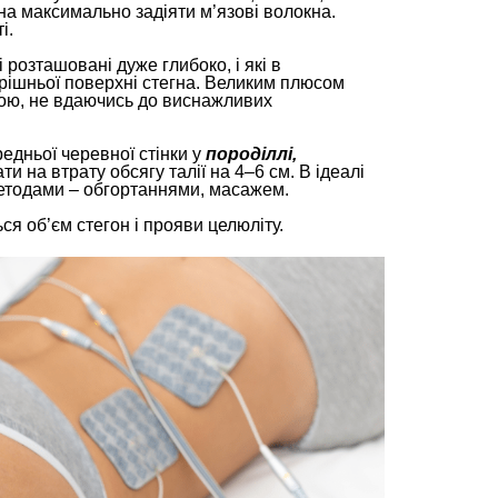
на максимально задіяти м’язові волокна.
і.
 розташовані дуже глибоко, і які в
рішньої поверхні стегна. Великим плюсом
сою, не вдаючись до виснажливих
едньої черевної стінки у
породіллі,
 на втрату обсягу талії на 4–6 см. В ідеалі
етодами – обгортаннями, масажем.
ся об’єм стегон і прояви целюліту.