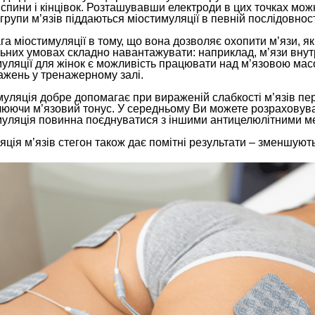
 спини і кінцівок. Розташувавши електроди в цих точках мож
групи м’язів піддаються міостимуляції в певній послідовност
а міостимуляції в тому, що вона дозволяє охопити м’язи, які
ьних умовах складно навантажувати: наприклад, м’язи внут
муляції для жінок є можливість працювати над м’язовою ма
ажень у тренажерному залі.
уляція добре допомагає при вираженій слабкості м’язів пер
юючи м’язовий тонус. У середньому Ви можете розраховувати
муляція повинна поєднуватися з іншими антицелюлітними м
ція м’язів стегон також дає помітні результати – зменшують