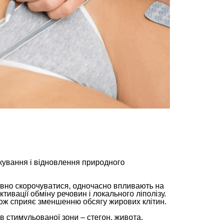
ікування і відновлення природного
тивно скорочуватися, одночасно впливають на
тивації обміну речовин і локального ліполізу.
акож сприяє зменшенню обсягу жирових клітин.
в стимульованої зони – стегон, живота,