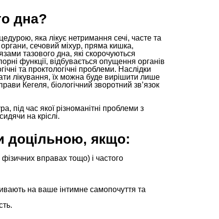
го дна?
дурою, яка лікує нетримання сечі, часте та
 органи, сечовий міхур, пряма кишка,
’язами тазового дна, які скорочуються
порні функції, відбувається опущення органів
огічні та проктологічні проблеми. Наслідки
ати лікування, їх можна буде вирішити лише
прави Кегеля, біологічний зворотний зв’язок
, під час якої різноманітні проблеми з
идячи на кріслі.
и доцільною, якщо:
, фізичних вправах тощо) і частого
ливають на ваше інтимне самопочуття та
сть.