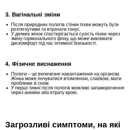
3. Вагінальні зміни
Після природних пологів стінки піхви можуть бути
розтягнутими та втрачати тонус.
У деяких жінок спостерігається сухість піхви через
зміну гормонального фону, що може викликати
дискомфорт під час інтимної близькості.
4. Фізичне виснаження
Пологи – це величезне навантаження на організм.
Жінка може почуватися втомленою, слабкою, мати
проблеми зі сном.
У перші тижні після пологів можливі запаморочення
через анемію або втрату крові.
Загрозливі симптоми, на які