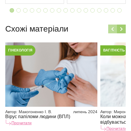
Схожі матеріали
ГІНЕКОЛОГІЯ
ВАГІТНІСТЬ
Автор:
Макогоненко І. В.
липень 2024
Автор:
Мирончук
Вірус папіломи людини (ВПЛ)
Коли можна за
відбувається 
Прочитати
Прочитати