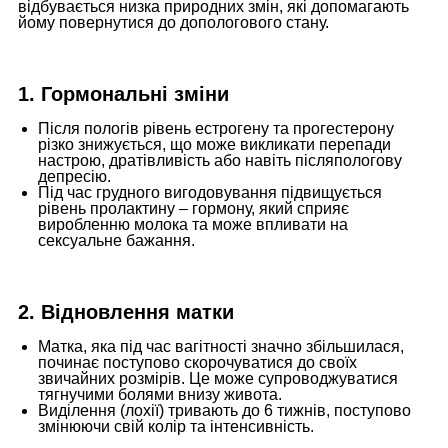
відбувається низка природних змін, які допомагають
йому повернутися до допологового стану.
1. Гормональні зміни
Після пологів рівень естрогену та прогестерону
різко знижується, що може викликати перепади
настрою, дратівливість або навіть післяпологову
депресію.
Під час грудного вигодовування підвищується
рівень пролактину – гормону, який сприяє
виробленню молока та може впливати на
сексуальне бажання.
2. Відновлення матки
Матка, яка під час вагітності значно збільшилася,
починає поступово скорочуватися до своїх
звичайних розмірів. Це може супроводжуватися
тягнучими болями внизу живота.
Виділення (лохії) тривають до 6 тижнів, поступово
змінюючи свій колір та інтенсивність.