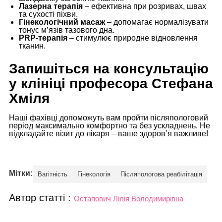
Лазерна терапія
– ефективна при розривах, швах
та сухості піхви.
Гінекологічний масаж
– допомагає нормалізувати
тонус м’язів тазового дна.
PRP-терапія
– стимулює природне відновлення
тканин.
Запишіться на консультацію
у клініці професора Стефана
Хміля
Наші фахівці допоможуть вам пройти післяпологовий
період максимально комфортно та без ускладнень. Не
відкладайте візит до лікаря – ваше здоров’я важливе!
Мітки:
Вагітність
Гінекологія
Післяпологова реабілітація
Автор статті :
Остапович Лілія Володимирівна