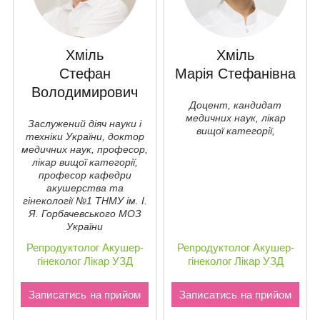
Хміль
Хміль
Стефан
Марія Стефанівна
Володимирович
Доцент, кандидат
медичних наук, лікар
Заслужений діяч науки і
вищої категорії,
техніки України, доктор
медичних наук, професор,
лікар вищої категорії,
професор кафедри
акушерства та
гiнекології №1 ТНМУ ім. І.
Я. Горбачевського МОЗ
України
Репродуктолог
Акушер-
Репродуктолог
Акушер-
гінеколог
Лікар УЗД
гінеколог
Лікар УЗД
Записатись на прийом
Записатись на прийом