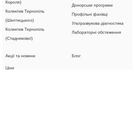
Короля)
Донорськи програми
Колектив Тернопіль
Профільні фахівці
(Шептицького)
Ультразвукова діагностика
Колектив Тернопіль
Лабораторні обстеження
(Стадникової)
Акції та новини
Блог
Ціни
Ціни у Львові
Ціни Тернопіль (Сергія
Короля)
Відгуки
Ціни Тернопіль
(Шептицького)
Ціни Тернопіль
(Стадникової)