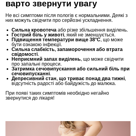
варто звернути увагу
Не всі симптоми після пологів є нормальними. Деякі з
них можуть свідчити про серйозні ускладнення.
Сильна кровотеча
або різке збільшення виділень.
Гострий біль у животі
, який не зменшується.
Підвищення температури вище 38°C
, що може
бути ознакою інфекції.
Сильна слабкість, запаморочення або втрата
свідомості
.
Неприємний запах виділень
, що може свідчити
про запальні процеси.
Затримка сечовипускання або сильний біль при
сечовипусканні
.
Депресивний стан, що триває понад два тижні
,
відсутність радості або байдужість до малюка.
При появі таких симптомів необхідно негайно
звернутися до лікаря!