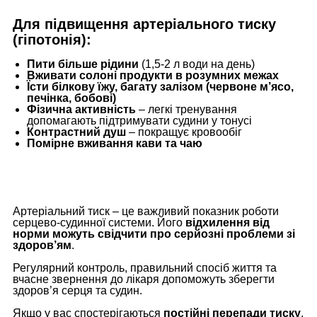
Для підвищення артеріального тиску
(гіпотонія):
Пити більше рідини
(1,5-2 л води на день)
Вживати солоні продукти в розумних межах
Їсти білкову їжу, багату залізом (червоне м’ясо,
печінка, бобові)
Фізична активність
– легкі тренування
допомагають підтримувати судини у тонусі
Контрастний душ
– покращує кровообіг
Помірне вживання кави та чаю
Артеріальний тиск – це важливий показник роботи
серцево-судинної системи. Його
відхилення від
норми можуть свідчити про серйозні проблеми зі
здоров’ям
.
Регулярний контроль, правильний спосіб життя та
вчасне звернення до лікаря допоможуть зберегти
здоров’я серця та судин.
Якщо у вас спостерігаються
постійні перепади тиску
,