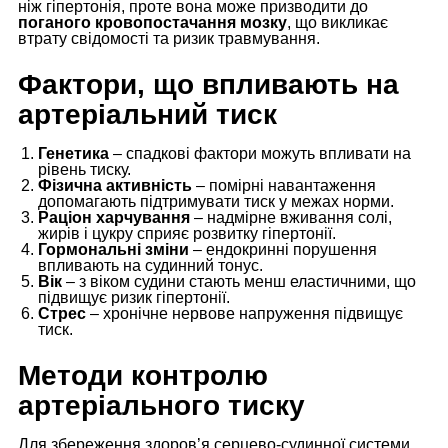
ніж гіпертонія, проте вона може призводити до
поганого кровопостачання мозку
, що викликає
втрату свідомості та ризик травмування.
Фактори, що впливають на
артеріальний тиск
Генетика
– спадкові фактори можуть впливати на
рівень тиску.
Фізична активність
– помірні навантаження
допомагають підтримувати тиск у межах норми.
Раціон харчування
– надмірне вживання солі,
жирів і цукру сприяє розвитку гіпертонії.
Гормональні зміни
– ендокринні порушення
впливають на судинний тонус.
Вік
– з віком судини стають менш еластичними, що
підвищує ризик гіпертонії.
Стрес
– хронічне нервове напруження підвищує
тиск.
Методи контролю
артеріального тиску
Для збереження здоров’я серцево-судинної системи