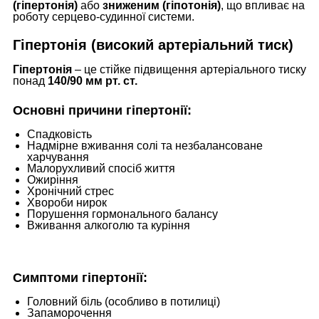
(гіпертонія)
або
зниженим (гіпотонія)
, що впливає на
роботу серцево-судинної системи.
Гіпертонія (високий артеріальний тиск)
Гіпертонія
– це стійке підвищення артеріального тиску
понад
140/90 мм рт. ст.
Основні причини гіпертонії:
Спадковість
Надмірне вживання солі та незбалансоване
харчування
Малорухливий спосіб життя
Ожиріння
Хронічний стрес
Хвороби нирок
Порушення гормонального балансу
Вживання алкоголю та куріння
Симптоми гіпертонії:
Головний біль (особливо в потилиці)
Запаморочення