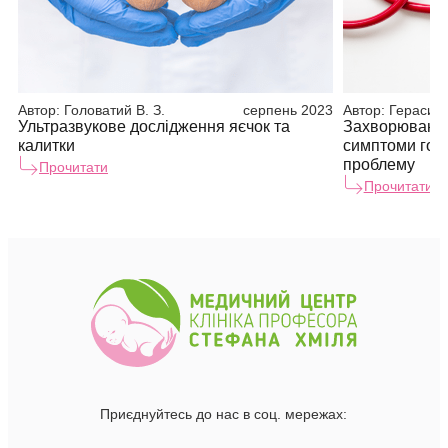
Автор:
Головатий В. З.
серпень 2023
Автор:
Герасимю
Ультразвукове дослідження яєчок та
Захворювання
калитки
симптоми гов
проблему
Прочитати
Прочитати
Приєднуйтесь до нас в соц. мережах: