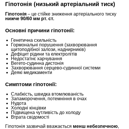
Гіпотонія (низький артеріальний тиск)
Гіпотонія
– це стійке зниження артеріального тиску
нижче 90/60 мм рт. ст.
Основні причини гіпотонії:
Генетична схильність
Гормональні порушення (захворювання
щитоподібної залози, наднирників)
Дефіцит рідини та електролітів
Недостатнє харчування
Вегето-судинна дистонія
Захворювання серцево-судинної системи
Деякі медикаменти
Симптоми гіпотонії:
Слабкість, швидка втомлюваність
Запаморочення, потемніння в очах
Нудота
Холодні кінцівки
Підвищена чутливість до холоду
Втрата свідомості
Гіпотонія зазвичай вважається
менш небезпечною
,