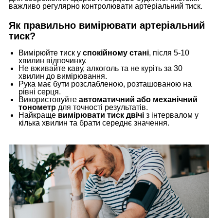
важливо регулярно контролювати артеріальний тиск.
Як правильно вимірювати артеріальний
тиск?
Вимірюйте тиск у
спокійному стані
, після 5-10
хвилин відпочинку.
Не вживайте каву, алкоголь та не куріть за 30
хвилин до вимірювання.
Рука має бути розслабленою, розташованою на
рівні серця.
Використовуйте
автоматичний або механічний
тонометр
для точності результатів.
Найкраще
вимірювати тиск двічі
з інтервалом у
кілька хвилин та брати середнє значення.