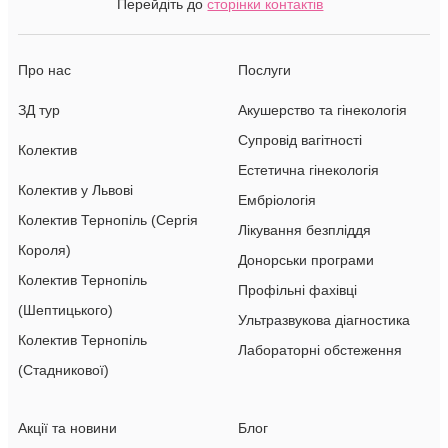
Перейдіть до
сторінки контактів
Про нас
Послуги
ЗД тур
Акушерство та гінекологія
Супровід вагітності
Колектив
Естетична гінекологія
Колектив у Львові
Ембріологія
Колектив Тернопіль (Сергія
Лікування безпліддя
Короля)
Донорськи програми
Колектив Тернопіль
Профільні фахівці
(Шептицького)
Ультразвукова діагностика
Колектив Тернопіль
Лабораторні обстеження
(Стадникової)
Акції та новини
Блог