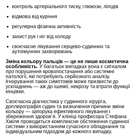
контроль артеріального тиску, глюкози, ліпідів
відмова від куріння
регулярна фізична активність
захист рук і ніг від холоду
своєчасне лікування серцево-судинних та
аутоімунних захворювань
Зміна кольору пальців — це не лише косметична
особливість
. У багатьох випадках вона є сигналом
про порушення кровопостачання або системні
патології, які потребують серйозного аналізу.
Ігнорування таких симптомів може призвести до
ускладнень — аж до ішемії, некрозу та втрати функції
кінцівки.
Своєчасна діагностика у судинного хірурга,
доплерографія судин та визначення причини зміни
кольору — запорука ефективного лікування і
збереження здоров’я. У клініці професора Стефана
Хміля проводиться комплексне обстеження судинної
системи з використанням сучасного обладнання та
індивідуальним підходом до кожного випадку.