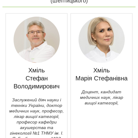
(Шептицького)
Хміль
Хміль
Стефан
Марія Стефанівна
Володимирович
Доцент, кандидат
медичних наук, лікар
Заслужений діяч науки і
вищої категорії,
техніки України, доктор
медичних наук, професор,
лікар вищої категорії,
професор кафедри
акушерства та
гiнекології №1 ТНМУ ім. І.