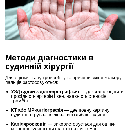
Методи діагностики в
судинній хірургії
Для оцінки стану кровообігу та причини зміни кольору
пальців застосовуються:
УЗД судин з доплерографією
— дозволяє оцінити
прохідність артерій і вен, наявність стенозів,
тромбів
КТ або МР-ангіографія
— дає повну картину
судинного русла, включаючи глибокі судини
Капіляроскопія
— використовується для оцінки
мікроциркуляції при підозрі на системні