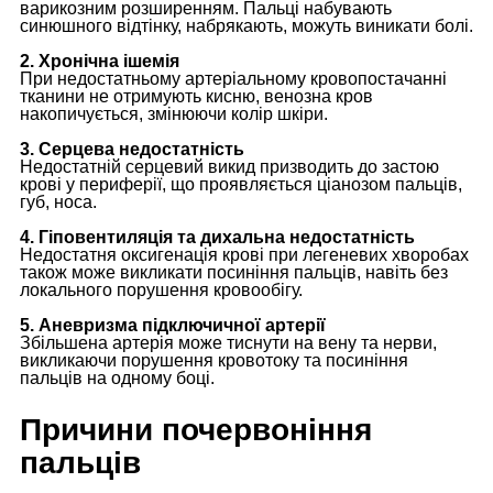
варикозним розширенням. Пальці набувають
синюшного відтінку, набрякають, можуть виникати болі.
2. Хронічна ішемія
При недостатньому артеріальному кровопостачанні
тканини не отримують кисню, венозна кров
накопичується, змінюючи колір шкіри.
3. Серцева недостатність
Недостатній серцевий викид призводить до застою
крові у периферії, що проявляється ціанозом пальців,
губ, носа.
4. Гіповентиляція та дихальна недостатність
Недостатня оксигенація крові при легеневих хворобах
також може викликати посиніння пальців, навіть без
локального порушення кровообігу.
5. Аневризма підключичної артерії
Збільшена артерія може тиснути на вену та нерви,
викликаючи порушення кровотоку та посиніння
пальців на одному боці.
Причини почервоніння
пальців