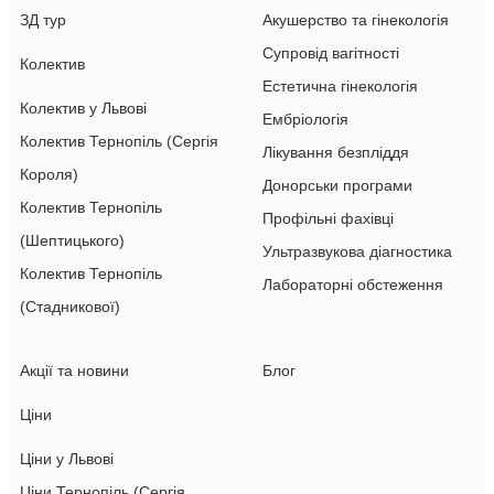
ЗД тур
Акушерство та гінекологія
Супровід вагітності
Колектив
Естетична гінекологія
Колектив у Львові
Ембріологія
Колектив Тернопіль (Сергія
Лікування безпліддя
Короля)
Донорськи програми
Колектив Тернопіль
Профільні фахівці
(Шептицького)
Ультразвукова діагностика
Колектив Тернопіль
Лабораторні обстеження
(Стадникової)
Акції та новини
Блог
Ціни
Ціни у Львові
Ціни Тернопіль (Сергія