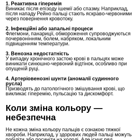
1. Реактивна гіперемія
Виникає після епізоду ішемії або спазму. Наприклад,
після нападу Рейно пальці стають яскраво-червоними
через повернення кровотоку.
2. Інфекційні або запальні процеси
Флегмони, панариції, обмороження супроводжуються
почервонінням, болем, набряком, локальним
підвищенням температури.
3. Венозна недостатність
У випадку хронічного застою крові в пальцях може
виникати синюшно-червоний відтінок, особливо при
опущеній руці.
4. Артеріовенозні шунти (аномалії судинного
русла)
Призводять до патологічного змішування крові, що
викликає гіперемію, пульсацію та дискомфорт.
Коли зміна кольору —
небезпечна
Не кожна зміна кольору пальців є ознакою тяжкої
хвороби. Наприклад, у здорових людей пальці можуть
побіліти або посиніти на холоді. Але існує ряд