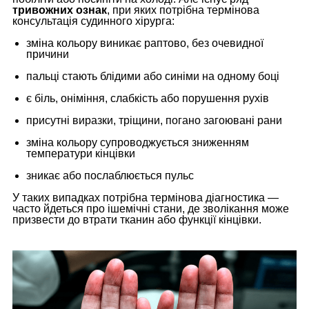
тривожних ознак
, при яких потрібна термінова
консультація судинного хірурга:
зміна кольору виникає раптово, без очевидної
причини
пальці стають блідими або синіми на одному боці
є біль, оніміння, слабкість або порушення рухів
присутні виразки, тріщини, погано загоювані рани
зміна кольору супроводжується зниженням
температури кінцівки
зникає або послаблюється пульс
У таких випадках потрібна термінова діагностика —
часто йдеться про ішемічні стани, де зволікання може
призвести до втрати тканин або функції кінцівки.