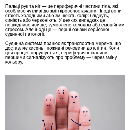
Пальці рук та ніг — це периферичні частини тіла, які
особливо чутливі до змін кровопостачання. Іноді вони
стають холодними або змінюють колір: бліднуть,
синіють або червоніють. У деяких випадках це
нешкідливе явище, зумовлене холодом або емоційним
стресом. Але іноді це — перші ознаки серйозної
судинної патології.
Судинна система працює як транспортна мережа, що
доставляє кисень і поживні речовини до клітин. Коли
цей процес порушується, периферичні тканини
першими сигналізують про проблему — через зміну
кольору.