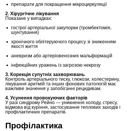
препарати для покращення мікроциркуляції
2. Хірургічне лікування
Показане у випадках:
гострої артеріальної закупорки (тромбектомія,
шунтування)
хронічного облітеруючого процесу зі зниженням
якості життя
аневризм або артеріовенозних мальформацій
інфекційних уражень із загрозою некрозу
3. Корекція супутніх захворювань
Контроль артеріального тиску, глюкози, холестерину,
лікування аритмій та інших фонових патологій має
важливе значення у запобіганні рецидивам.
4. Усунення провокуючих факторів
У разі синдрому Рейно — уникнення холоду, стресу,
відмова від куріння, застосування теплових заходів і
профілактичних препаратів.
Профілактика