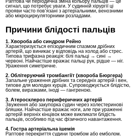
Раптова чи періодична зміна кольору пальців — це
сигнал, що потребує уваги. У судинній хірургії ці
прояви часто пов’язані з артеріальними, венозними
або мікроциркуляторними розладами.
Причини блідості пальців
1. Хвороба або синдром Рейно
Характеризується епізодичним спазмом дрібних
артерій, що виникає у відповідь на холод або стрес.
Типова трифазна реакція: білі пальці → сині →
червоні. Найчастіше вражає пальці рук, рідше — ніг.
Ураження симетричне.
2. Облітеруючий тромбангіїт (хвороба Бюргера)
Запальне ураження дрібних та середніх артерій і вен,
типове для молодих курців. Супроводжується блідістю,
болем, виразками, іноді — гангреною.
3. Атеросклероз периферичних артерій
Звуження або закупорка судин через холестеринові
бляшки. Найчастіше вражає ноги, але при ураженні
артерій верхніх кінцівок може викликати блідість
пальців, особливо під час фізичного навантаження.
4. Гостра артеріальна ішемія
Раптове перекриття судини тромбом або емболом.