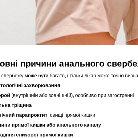
овні причини анального сверб
свербежу може бути багато, і тільки лікар може точно визна
ктологічні захворювання
орой
(внутрішній або зовнішній), особливо при загостренні
льна тріщина
нічний парапроктит
, свищі прямої кишки
ини прямої кишки або анального каналу
діння слизової прямої кишки