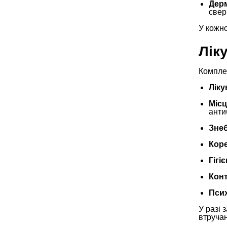
Дерм
свер
У кожно
Лік
Компле
Лік
Місц
анти
Знеб
Коре
Гігі
Конт
Пси
У разі 
втручан