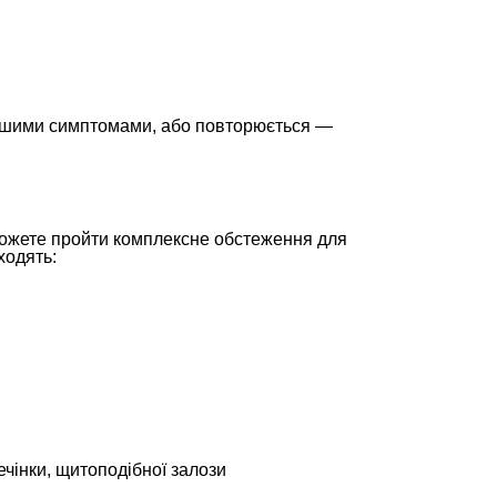
 іншими симптомами, або повторюється —
ожете пройти комплексне обстеження для
ходять:
ечінки, щитоподібної залози