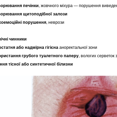
ворювання печінки
, жовчного міхура — порушення виведе
ворювання щитоподібної залози
хоемоційні порушення
, неврози
єнічні чинники
статня або надмірна гігієна
аноректальної зони
ристання грубого туалетного паперу
, вологих серветок
ння тісної або синтетичної білизни