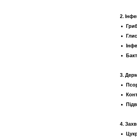
2. Інфе
Гриб
Глис
Інфе
Бакт
3. Дер
Псор
Кон
Підв
4. Зах
Цукр