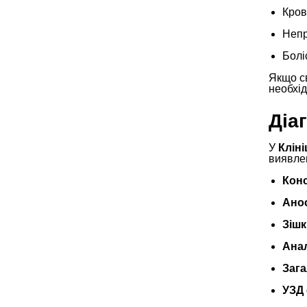
Кров
Непр
Болі
Якщо с
необхід
Діаг
У
Клін
виявлен
Конс
Ано
Зішк
Анал
Зага
УЗД 