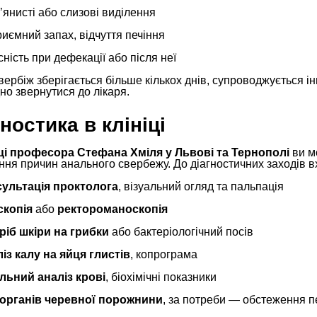
’янисті або слизові виділення
иємний запах, відчуття печіння
сність при дефекації або після неї
вербіж зберігається більше кількох днів, супроводжується
но звернутися до лікаря.
ностика в клініці
іці професора Стефана Хміля у Львові та Тернополі
ви м
ня причин анального свербежу. До діагностичних заходів в
ультація проктолога
, візуальний огляд та пальпація
скопія
або
ректороманоскопія
ріб шкіри на грибки
або бактеріологічний посів
із калу на яйця глистів
, копрограма
льний аналіз крові
, біохімічні показники
органів черевної порожнини
, за потреби — обстеження п