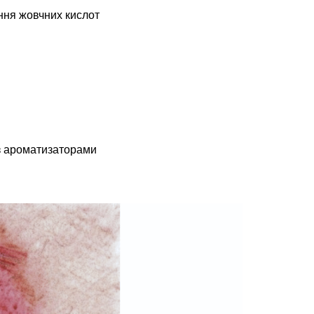
ння жовчних кислот
 з ароматизаторами