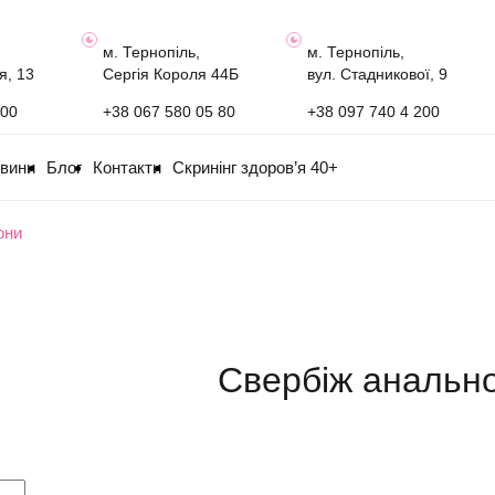
м. Тернопіль,
м. Тернопіль,
я, 13
Сергія Короля 44Б
вул. Стадникової, 9
100
+38 067 580 05 80
+38 097 740 4 200
овини
Блог
Контакти
Скринінг здоров’я 40+
они
Свербіж анально