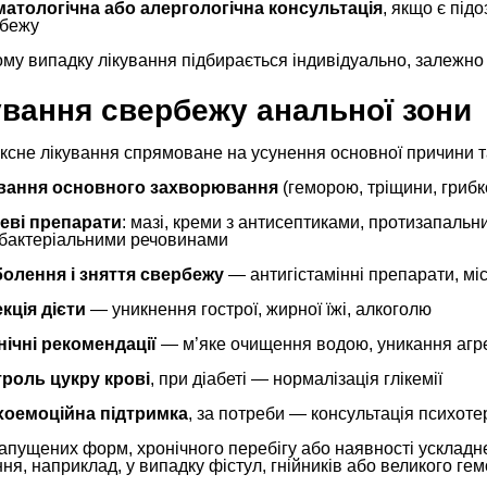
атологічна або алергологічна консультація
, якщо є під
бежу
му випадку лікування підбирається індивідуально, залежно
ування свербежу анальної зони
ксне лікування спрямоване на усунення основної причини т
ування основного захворювання
(геморою, тріщини, грибк
еві препарати
: мазі, креми з антисептиками, протизапаль
бактеріальними речовинами
олення і зняття свербежу
— антигістамінні препарати, мі
кція дієти
— уникнення гострої, жирної їжі, алкоголю
єнічні рекомендації
— м’яке очищення водою, уникання агр
роль цукру крові
, при діабеті — нормалізація глікемії
хоемоційна підтримка
, за потреби — консультація психот
запущених форм, хронічного перебігу або наявності усклад
ня, наприклад, у випадку фістул, гнійників або великого ге