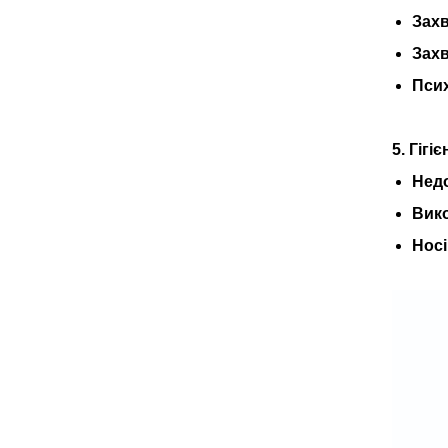
Зах
Зах
Пси
5. Гігі
Недо
Вико
Носі