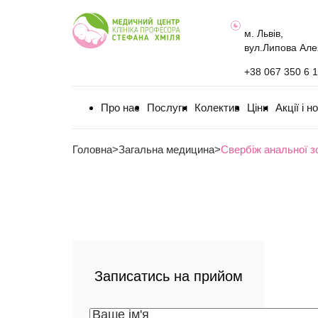
м. Львів,
вул.Липова Але
+38 067 350 6 
Про нас
Послуги
Колектив
Ціни
Акції і н
Головна
>
Загальна медицина
>
Свербіж анальної з
Записатись на прийом