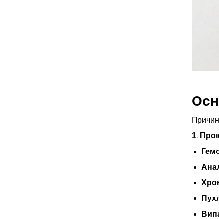
Осн
Причин 
1. Про
Гем
Ана
Хро
Пухл
Випа