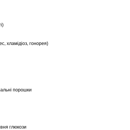
і)
с, хламідіоз, гонорея)
ральні порошки
івня глюкози