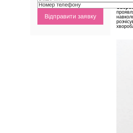
Свербі
проявл
навколо
розчісу
хвороба