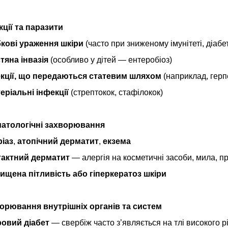
кції та паразити
кові ураження шкіри
(часто при зниженому імунітеті, діабет
тяна інвазія
(особливо у дітей — ентеробіоз)
кції, що передаються статевим шляхом
(наприклад, герпе
еріальні інфекції
(стрептокок, стафілокок)
матологічні захворювання
іаз
,
атопічний дерматит
,
екзема
тактний дерматит
— алергія на косметичні засоби, мила, п
ищена пітливість або гіперкератоз шкіри
ворювання внутрішніх органів та систем
овий діабет
— свербіж часто з’являється на тлі високого р