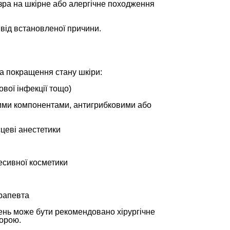
озра на шкірне або алергічне походження
 від встановленої причини.
а покращення стану шкіри:
ової інфекції тощо)
ними компонентами, антигрибковими або
сцеві анестетики
есивної косметики
ерапевта
нень може бути рекомендовано хірургічне
морою.