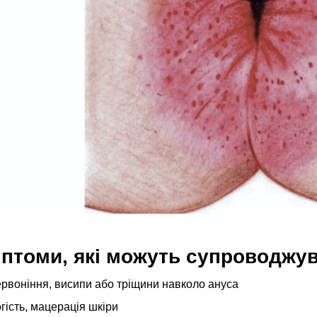
птоми, які можуть супроводжув
рвоніння, висипи або тріщини навколо ануса
гість, мацерація шкіри