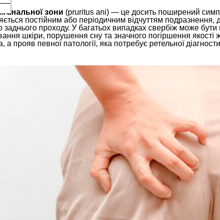
ж анальної зони
(pruritus ani) — це досить поширений симп
яється постійним або періодичним відчуттям подразнення, 
 заднього проходу. У багатьох випадках свербіж може бути 
вання шкіри, порушення сну та значного погіршення якості 
, а прояв певної патології, яка потребує ретельної діагности