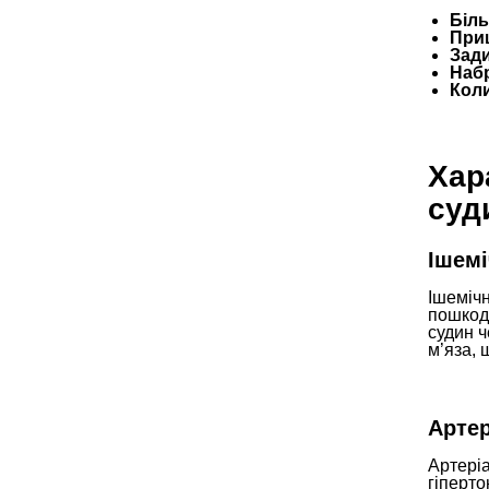
Біль
При
Зади
Набр
Коли
Хар
суд
Ішемі
Ішеміч
пошкод
судин 
м’яза, 
Артер
Артеріа
гіперт