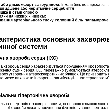
 або дискомфорт за грудиною:
Інколи біль поширюється в
швидшене або неритмічне серцебиття
шка в стані спокою
яки на нижніх кінцівках
вання артеріального тиску, головний біль, запамороч
актеристика основних захворюв
инної системи
чна хвороба серця (ІХС)
на хвороба серця характеризується порушенням кровопоста
ження судин серця. ІХС переважно зумовлюється атероскле
через утворення атеросклеротичних бляшок. Це призводить 
що може викликати інфаркт — загибель ділянок серцевого м’
іальна гіпертонічна хвороба
льна гіпертонія є захворюванням, основною ознакою якого є
онічної хвороби лежить порушення функціонування централь