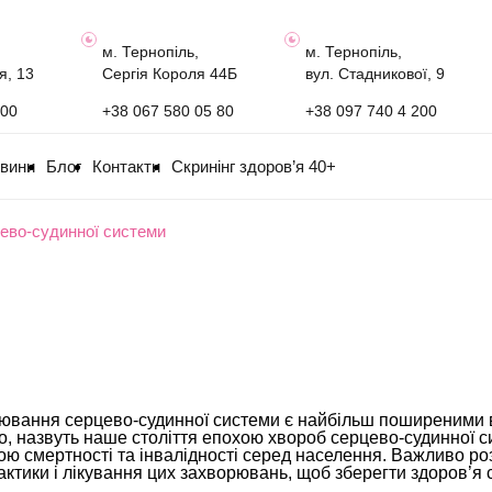
м. Тернопіль,
м. Тернопіль,
я, 13
Сергія Короля 44Б
вул. Стадникової, 9
100
+38 067 580 05 80
+38 097 740 4 200
овини
Блог
Контакти
Скринінг здоров’я 40+
ево-судинної системи
вання серцево-судинної системи є найбільш поширеними в Ук
, назвуть наше століття епохою хвороб серцево-судинної с
ю смертності та інвалідності серед населення. Важливо ро
ктики і лікування цих захворювань, щоб зберегти здоров’я 