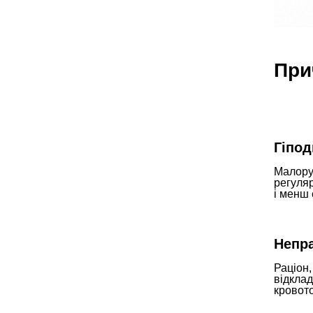
При
Гіпод
Малорух
регуля
і менш 
Непр
Раціон,
відклад
кровото