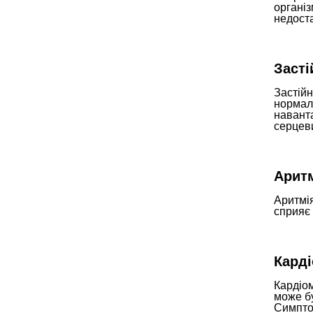
організ
недоста
Засті
Застійн
нормаль
наванта
серцев
Арит
Аритмі
сприяє 
Карді
Кардіом
може б
Симптом