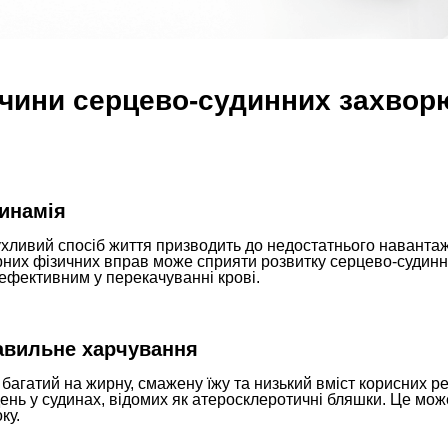
чини серцево-судинних захвор
инамія
ливий спосіб життя призводить до недостатнього навантаже
рних фізичних вправ може сприяти розвитку серцево-судинн
ефективним у перекачуванні крові.
авильне харчування
 багатий на жирну, смажену їжу та низький вміст корисних 
ень у судинах, відомих як атеросклеротичні бляшки. Це мо
ку.