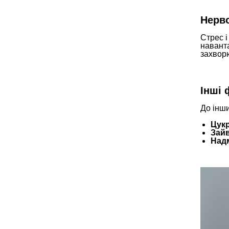
Нерво
Стрес і
наванта
захвор
Інші 
До інши
Цукр
Зайв
Надм