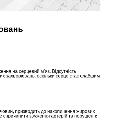
ювань
ння на серцевий м’яз. Відсутність
их захворювань, оскільки серце стає слабшим
речовин, призводить до накопичення жирових
же спричинити звуження артерій та порушення