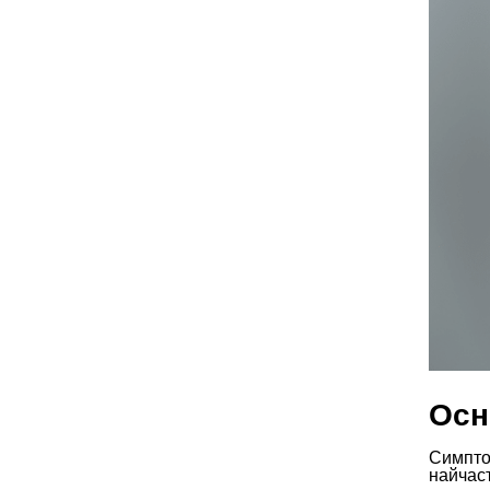
Осн
Симпто
найчаст