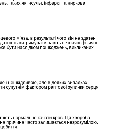
ь, таких як інсульт, інфаркт та ниркова
вого м’яза, в результаті чого він не здатен
атність витримувати навіть незначні фізичні
може бути наслідком пошкоджень, викликаних
ю і нешкідливою, але в деяких випадках
ати супутнім фактором раптової зупинки серця.
тність нормально качати кров. Ця хвороба
чна причина часто залишається незрозумілою.
рцебиття.