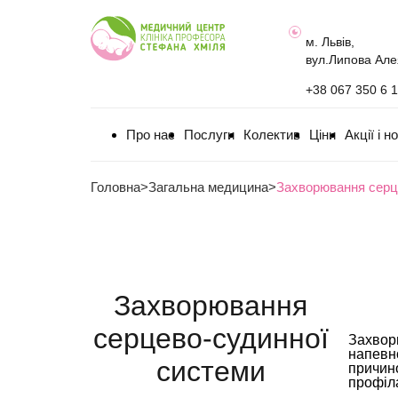
м. Львів,
вул.Липова Але
+38 067 350 6 
Про нас
Послуги
Колектив
Ціни
Акції і н
Головна
>
Загальна медицина
>
Захворювання серц
Захворювання
серцево-судинної
Захворю
напевно
системи
причино
профіла