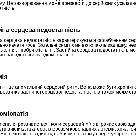
му. Це захворювання може призвести до серйозних ускладнен
тність.
йна серцева недостатність
а серцева недостатність характеризується ослабленням серце
но качати кров. Загальні симптоми включають задишку, незд
ження, і набряклість ніг. Застійна серцева недостатність 
им нападом або кардіоміопатією.
мія
я — це аномальний серцевий ритм. Вона може бути хронічно
розвитку застійної серцевої недостатності, а також може ст
оміопатія
іопатія розвивається, коли серцевий м’яз втрачає свою зда
ути викликана атеросклерозом коронарних артерій, хоча то
и включають задишку, набряки ніг, втому і нерегулярне се