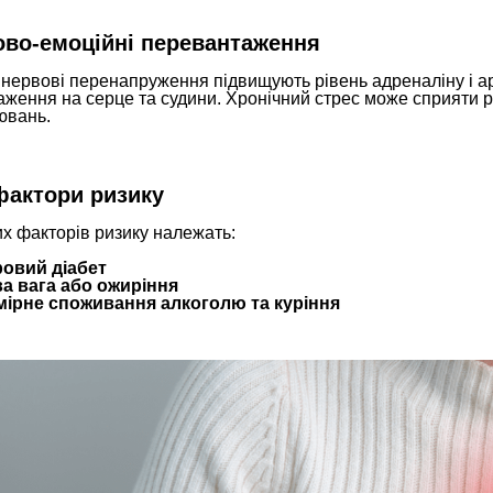
во-емоційні перевантаження
 нервові перенапруження підвищують рівень адреналіну і а
ження на серце та судини. Хронічний стрес може сприяти ро
ювань.
фактори ризику
х факторів ризику належать:
овий діабет
а вага або ожиріння
ірне споживання алкоголю та куріння