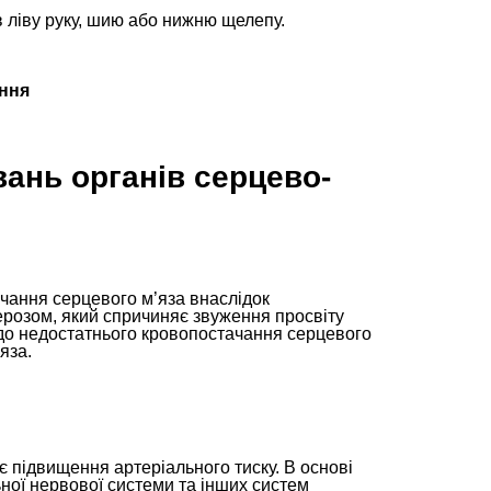
 ліву руку, шию або нижню щелепу.
ення
ань органів серцево-
чання серцевого м’яза внаслідок
розом, який спричиняє звуження просвіту
до недостатнього кровопостачання серцевого
яза.
 підвищення артеріального тиску. В основі
ної нервової системи та інших систем