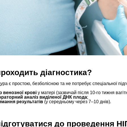
проходить діагностика?
ра є простою, безболісною та не потребує спеціальної підг
р венозної крові
у матері (зазвичай після 10-го тижня вагітн
раторний аналіз виділеної ДНК плода
;
мання результатів
(у середньому через 7–10 днів).
підготуватися до проведення НІ