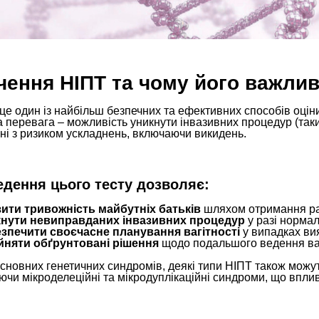
чення НІПТ та чому його важли
це один із найбільш безпечних та ефективних способів оцін
 перевага – можливість уникнути інвазивних процедур (таких
ні з ризиком ускладнень, включаючи викидень.
дення цього тесту дозволяє:
ити тривожність майбутніх батьків
шляхом отримання ран
кнути невиправданих інвазивних процедур
у разі нормал
зпечити своєчасне планування вагітності
у випадках ви
няти обґрунтовані рішення
щодо подальшого ведення ваг
основних генетичних синдромів, деякі типи НІПТ також мож
чи мікроделеційні та мікродуплікаційні синдроми, що впли