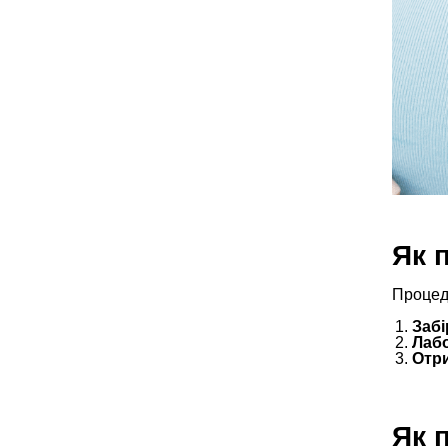
Як 
Процеду
Забі
Лабо
Отри
Як 