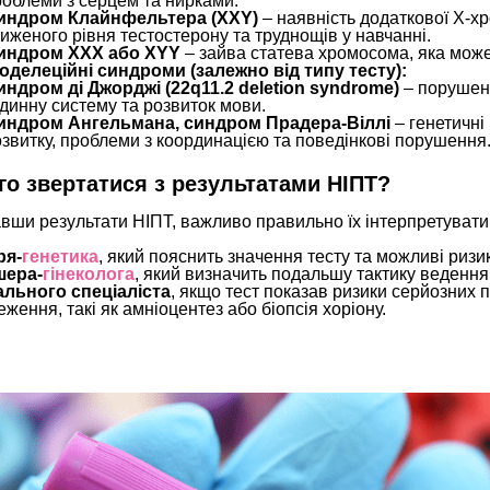
роблеми з серцем та нирками.
индром Клайнфельтера (XXY)
– наявність додаткової X-х
иженого рівня тестостерону та труднощів у навчанні.
индром XXX або XYY
– зайва статева хромосома, яка може 
оделеційні синдроми (залежно від типу тесту):
индром ді Джорджі (22q11.2 deletion syndrome)
– порушенн
динну систему та розвиток мови.
индром Ангельмана, синдром Прадера-Віллі
– генетичні
звитку, проблеми з координацією та поведінкові порушення
го звертатися з результатами НІПТ?
ши результати НІПТ, важливо правильно їх інтерпретувати.
ря-
генетика
, який пояснить значення тесту та можливі ризи
шера-
гінеколога
, який визначить подальшу тактику ведення 
льного спеціаліста
, якщо тест показав ризики серйозних 
еження, такі як амніоцентез або біопсія хоріону.