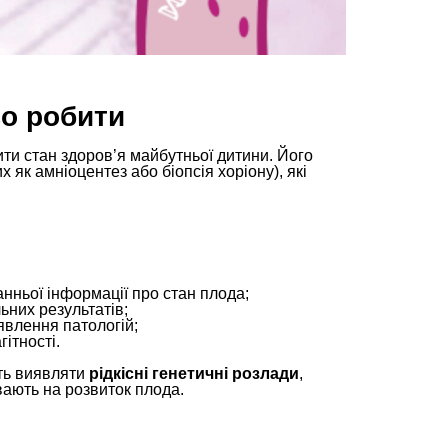
во робити
ити стан здоров’я майбутньої дитини. Його
 як амніоцентез або біопсія хоріону), які
ньої інформації про стан плода;
ьних результатів;
явлення патологій;
ітності.
уть виявляти
рідкісні генетичні розлади
,
вають на розвиток плода.