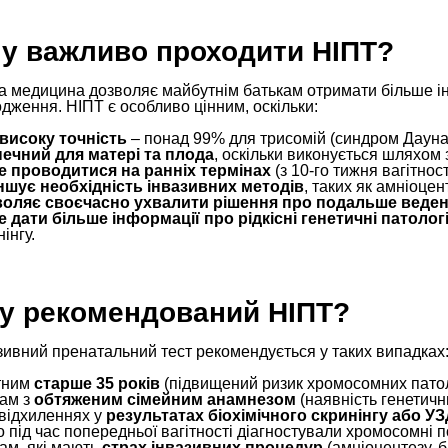
у важливо проходити НІПТ?
 медицина дозволяє майбутнім батькам отримати більше інф
дження. НІПТ є особливо цінним, оскільки:
високу точність
– понад 99% для трисомій (синдром Дауна,
ечний для матері та плода
, оскільки виконується шляхом 
 проводитися на ранніх термінах
(з 10-го тижня вагітност
шує необхідність інвазивних методів
, таких як амніоцен
оляє своєчасно ухвалити рішення про подальше веденн
 дати більше інформації про рідкісні генетичні патологі
інгу.
у рекомендований НІПТ?
зивний пренатальний тест рекомендується у таких випадках
тним
старше 35 років
(підвищений ризик хромосомних патол
ам з
обтяженим сімейним анамнезом
(наявність генетичн
відхиленнях у
результатах біохімічного скринінгу або УЗ
 під час попередньої вагітності діагностували хромосомні 
ам, які мають
страх інвазивних процедур
(амніоцентезу, бі