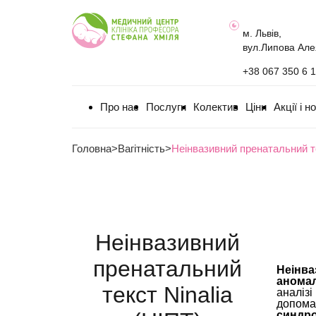
м. Львів,
вул.Липова Але
+38 067 350 6 
Про нас
Послуги
Колектив
Ціни
Акції і н
Головна
>
Вагітність
>
Неінвазивний пренатальний те
Неінвазивний
пренатальний
Неінва
аномал
текст Ninalia
аналізі
допома
синдр