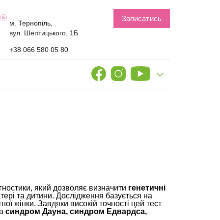
Записатись
м. Тернопіль,
вул. Шептицького, 1Б
+38 066 580 05 80
гностики, який дозволяє визначити
генетичні
атері та дитини. Дослідження базується на
тної жінки. Завдяки високій точності цей тест
ма
синдром Дауна, синдром Едвардса,