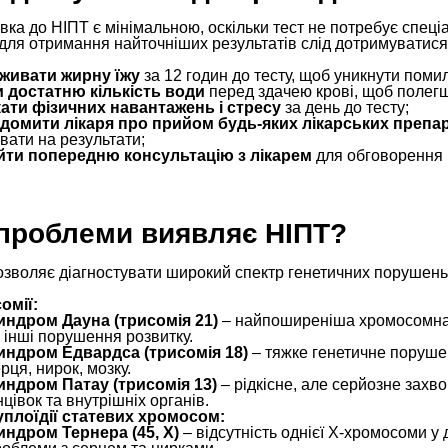
вка до НІПТ є мінімальною, оскільки тест не потребує спец
для отримання найточніших результатів слід дотримуватися
живати жирну їжу
за 12 годин до тесту, щоб уникнути поми
 достатню кількість води
перед здачею крові, щоб полегш
ати фізичних навантажень і стресу
за день до тесту;
домити лікаря про прийом будь-яких лікарських препар
вати на результати;
ти попередню консультацію з лікарем
для обговорення м
 проблеми виявляє НІПТ?
озволяє діагностувати широкий спектр генетичних порушень
омії:
индром Дауна (трисомія 21)
– найпоширеніша хромосомна п
 інші порушення розвитку.
индром Едвардса (трисомія 18)
– тяжке генетичне поруше
рця, нирок, мозку.
индром Патау (трисомія 13)
– рідкісне, але серйозне захв
нцівок та внутрішніх органів.
плоїдії статевих хромосом:
индром Тернера (45, X)
– відсутність однієї X-хромосоми у 