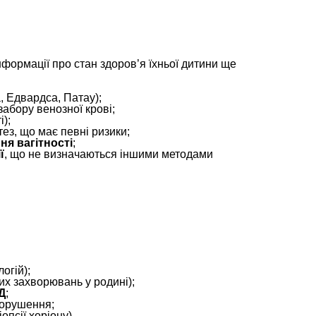
ормації про стан здоров’я їхньої дитини ще
 Едвардса, Патау);
забору венозної крові;
і);
тез, що має певні ризики;
я вагітності
;
ї
, що не визначаються іншими методами
:
огій);
их захворювань у родині);
Д
;
порушення;
опсії хоріону).