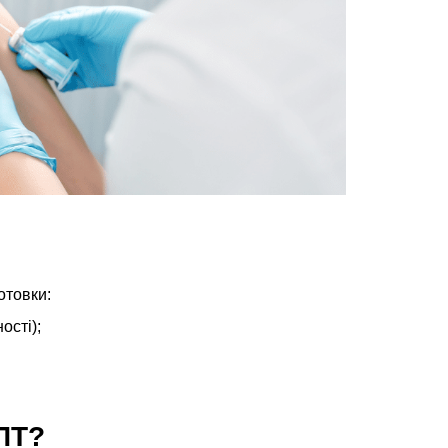
отовки:
ості);
ПТ?