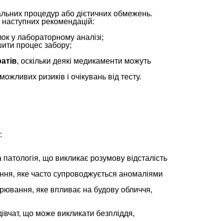
іальних процедур або дієтичних обмежень.
 наступних рекомендацій:
лок у лабораторному аналізі;
ити процес забору;
атів
, оскільки деякі медикаменти можуть
ожливих ризиків і очікувань від тесту.
:
атологія, що викликає розумову відсталість
ння, яке часто супроводжується аномаліями
орювання, яке впливає на будову обличчя,
дівчат, що може викликати безпліддя,