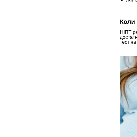
Коли
НІПТ р
достатн
тест на