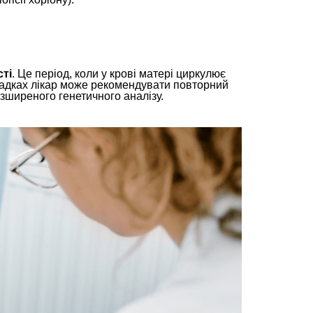
сті
. Це період, коли у крові матері циркулює
ипадках лікар може рекомендувати повторний
озширеного генетичного аналізу.