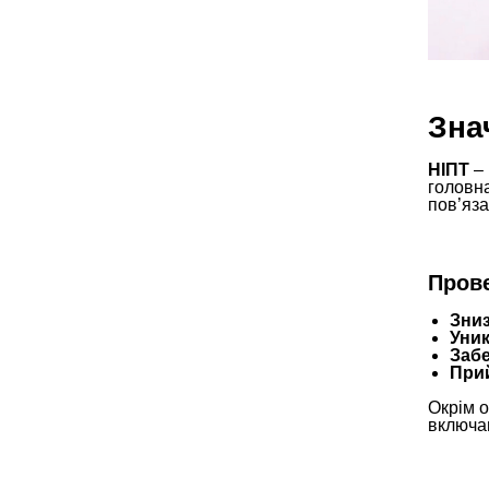
Зна
НІПТ
– 
головна
пов’яза
Прове
Зниз
Уни
Забе
Прий
Окрім 
включаю