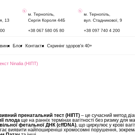
м. Тернопіль,
м. Тернопіль,
я, 13
Сергія Короля 44Б
вул. Стадникової, 9
100
+38 067 580 05 80
+38 097 740 4 200
овини
Блог
Контакти
Скринінг здоров’я 40+
кст Ninalia (НІПТ)
зивний пренатальний тест (НІПТ)
– це сучасний метод діа
ії плода
ще на ранніх термінах вагітності без ризику для м
вільної фетальної ДНК (cffDNA)
, що циркулює у крові вагі
гає виявити найпоширеніші хромосомні порушення, зокре
ом Патау
та інші.