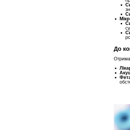
п
С
зн
С
Мікр
С
су
С
ро
До ко
Отримав
Ліка
Аку
Фета
обст