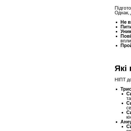
Підгото
Однак, 
Не в
Пити
Уник
Пові
впли
Прой
Які
НІПТ д
Трис
С
та
С
се
С
кі
Анеу
С