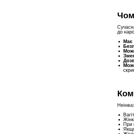
Чом
Сучасна
до наро
Має 
Безп
Може
Змен
Дозв
Може
скрин
Ком
Неінва
Вагі
Жінк
При 
Якщо
Жінк