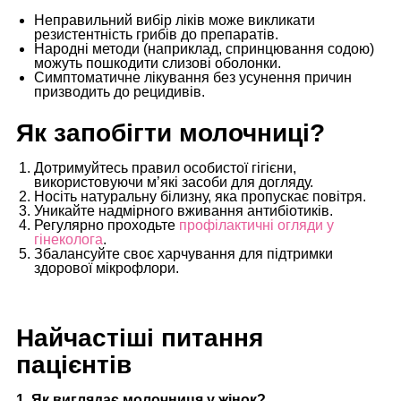
Неправильний вибір ліків може викликати
резистентність грибів до препаратів.
Народні методи (наприклад, спринцювання содою)
можуть пошкодити слизові оболонки.
Симптоматичне лікування без усунення причин
призводить до рецидивів.
Як запобігти молочниці?
Дотримуйтесь правил особистої гігієни,
використовуючи м’які засоби для догляду.
Носіть натуральну білизну, яка пропускає повітря.
Уникайте надмірного вживання антибіотиків.
Регулярно проходьте
профілактичні огляди у
гінеколога
.
Збалансуйте своє харчування для підтримки
здорової мікрофлори.
Найчастіші питання
пацієнтів
1. Як виглядає молочниця у жінок?