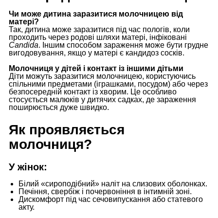
Чи може дитина заразитися молочницею від
матері?
Так, дитина може заразитися під час пологів, коли
проходить через родові шляхи матері, інфіковані
Candida
. Іншим способом зараження може бути грудне
вигодовування, якщо у матері є кандидоз сосків.
Молочниця у дітей і контакт із іншими дітьми
Діти можуть заразитися молочницею, користуючись
спільними предметами (іграшками, посудом) або через
безпосередній контакт із хворим. Це особливо
стосується малюків у дитячих садках, де зараження
поширюється дуже швидко.
Як проявляється
молочниця?
У жінок:
Білий «сироподібний» наліт на слизових оболонках.
Печіння, свербіж і почервоніння в інтимній зоні.
Дискомфорт під час сечовипускання або статевого
акту.