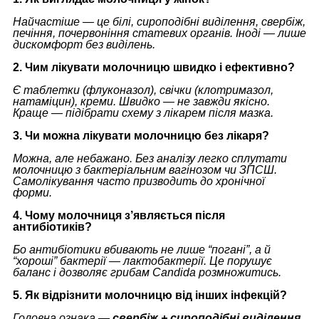
Найчастіше — це білі, сироподібні виділення, свербіж,
печіння, почервоніння статевих органів. Іноді — лише
дискомфорт без виділень.
2. Чим лікувати молочницю швидко і ефективно?
Є таблетки (флуконазол), свічки (клотримазол,
натаміцин), креми. Швидко — не завжди якісно.
Краще — підібрати схему з лікарем після мазка.
3. Чи можна лікувати молочницю без лікаря?
Можна, але небажано. Без аналізу легко сплутати
молочницю з бактеріальним вагінозом чи ЗПСШ.
Самолікування часто призводить до хронічної
форми.
4. Чому молочниця з’являється після
антибіотиків?
Бо антибіотики вбивають не лише “погані”, а й
“хороші” бактерії — лактобактерії. Це порушує
баланс і дозволяє грибам Candida розмножитись.
5. Як відрізнити молочницю від інших інфекцій?
Головна ознака —
свербіж + сироподібні виділення