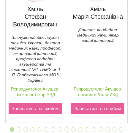
Хміль
Хміль
Стефан
Марія Стефанівна
Володимирович
Доцент, кандидат
медичних наук, лікар
Заслужений діяч науки і
вищої категорії,
техніки України, доктор
медичних наук, професор,
лікар вищої категорії,
професор кафедри
акушерства та
гiнекології №1 ТНМУ ім. І.
Я. Горбачевського МОЗ
України
Репродуктолог
Акушер-
Репродуктолог
Акушер-
гінеколог
Лікар УЗД
гінеколог
Лікар УЗД
Записатись на прийом
Записатись на прийом