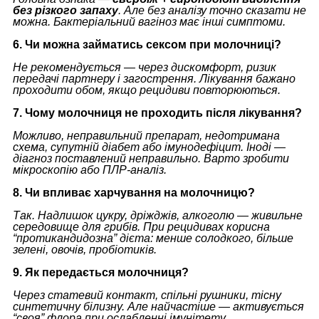
без різкого запаху
. Але без аналізу точно сказати не
можна. Бактеріальний вагіноз має інші симптоми.
6. Чи можна займатись сексом при молочниці?
Не рекомендується — через дискомфорт, ризик
передачі партнеру і загострення. Лікування бажано
проходити обом, якщо рецидиви повторюються.
7. Чому молочниця не проходить після лікування?
Можливо, неправильний препарат, недотримана
схема, супутній діабет або імунодефіцит. Іноді —
діагноз поставлений неправильно. Варто зробити
мікроскопію або ПЛР-аналіз.
8. Чи впливає харчування на молочницю?
Так. Надлишок цукру, дріжджів, алкоголю — живильне
середовище для грибів. При рецидивах корисна
“протикандидозна” дієта: менше солодкого, більше
зелені, овочів, пробіотиків.
9. Як передається молочниця?
Через статевий контакт, спільні рушники, тісну
синтетичну білизну. Але найчастіше — активується
“своя” флора при ослабленні імунітету.