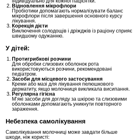
індивідуально для кожної пацієнтки.
Відновлення мікрофлори
Пробіотики допомагають нормалізувати баланс
мікрофлори після завершення основного курсу
лікування.
Корекція дієти
Виключення солодощів і дріжджів із раціону сприяє
швидшому одужанню.
У дітей:
Протигрибкові розчини
Для обробки слизових оболонок рота
використовуються розчини, рекомендовані
педіатром.
Засоби для місцевого застосування
Креми або мазі для лікування пелюшкового
дерматиту, якщо молочниця викликала висипання.
Регулярна гігієна
М’які засоби для догляду за шкірою та слизовими
оболонками допомагають уникнути повторного
зараження.
Небезпека самолікування
Самолікування молочниці може завдати більше
шкоди, ніж користі: