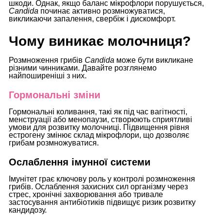
шкоди. Однак, якщо баланс мікрофлори порушується,
Candida
починає активно розмножуватися,
викликаючи запалення, свербіж і дискомфорт.
Чому виникає молочниця?
Розмноження грибів
Candida
може бути викликане
різними чинниками. Давайте розглянемо
найпоширеніші з них.
Гормональні зміни
Гормональні коливання, такі як під час вагітності,
менструації або менопаузи, створюють сприятливі
умови для розвитку молочниці. Підвищення рівня
естрогену змінює склад мікрофлори, що дозволяє
грибам розмножуватися.
Ослаблення імунної системи
Імунітет грає ключову роль у контролі розмноження
грибів. Ослаблення захисних сил організму через
стрес, хронічні захворювання або тривале
застосування антибіотиків підвищує ризик розвитку
кандидозу.