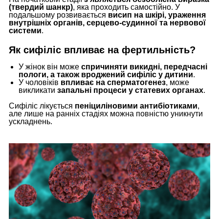
(твердий шанкр)
, яка проходить самостійно. У
подальшому розвивається
висип на шкірі, ураження
внутрішніх органів, серцево-судинної та нервової
системи
.
Як сифіліс впливає на фертильність?
У жінок він може
спричиняти викидні, передчасні
пологи, а також вроджений сифіліс у дитини
.
У чоловіків
впливає на сперматогенез
, може
викликати
запальні процеси у статевих органах
.
Сифіліс лікується
пеніциліновими антибіотиками
,
але лише на ранніх стадіях можна повністю уникнути
ускладнень.