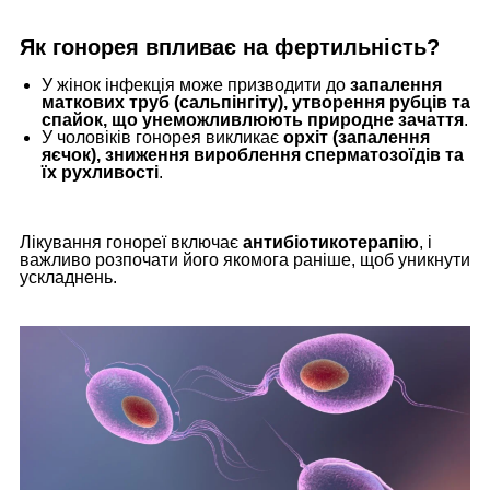
Як гонорея впливає на фертильність?
У жінок інфекція може призводити до
запалення
маткових труб (сальпінгіту), утворення рубців та
спайок, що унеможливлюють природне зачаття
.
У чоловіків гонорея викликає
орхіт (запалення
яєчок), зниження вироблення сперматозоїдів та
їх рухливості
.
Лікування гонореї включає
антибіотикотерапію
, і
важливо розпочати його якомога раніше, щоб уникнути
ускладнень.