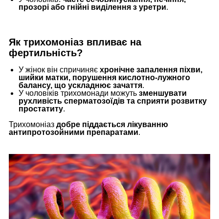
прозорі або гнійні виділення з уретри
.
Як трихомоніаз впливає на
фертильність?
У жінок він спричиняє
хронічне запалення піхви,
шийки матки, порушення кислотно-лужного
балансу, що ускладнює зачаття
.
У чоловіків трихомонади можуть
зменшувати
рухливість сперматозоїдів та сприяти розвитку
простатиту
.
Трихомоніаз
добре піддається лікуванню
антипротозойними препаратами
.