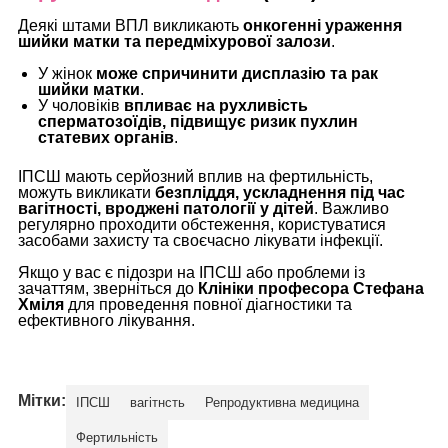
Деякі штами ВПЛ викликають
онкогенні ураження
шийки матки та передміхурової залози
.
У жінок
може спричинити дисплазію та рак
шийки матки
.
У чоловіків
впливає на рухливість
сперматозоїдів, підвищує ризик пухлин
статевих органів
.
ІПСШ мають серйозний вплив на фертильність,
можуть викликати
безпліддя, ускладнення під час
вагітності, вроджені патології у дітей
. Важливо
регулярно проходити обстеження, користуватися
засобами захисту та своєчасно лікувати інфекції.
Якщо у вас є підозри на ІПСШ або проблеми із
зачаттям, зверніться до
Клініки професора Стефана
Хміля
для проведення повної діагностики та
ефективного лікування.
Мітки:
ІПСШ
вагітнсть
Репродуктивна медицина
Фертильність