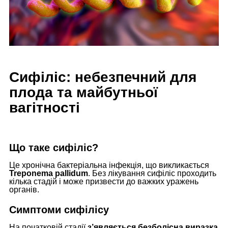
Сифіліс: небезпечний для
плода та майбутньої
вагітності
Що таке сифіліс?
Це хронічна бактеріальна інфекція, що викликається
Treponema pallidum
. Без лікування сифіліс проходить
кілька стадій і може призвести до важких уражень
органів.
Симптоми сифілісу
На початковій стадії
з’являється безболісна виразка