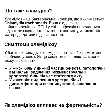
Що таке хламідіоз?
Хламідіоз – це бактеріальна інфекція, що викликається
Chlamydia trachomatis
. Вона є однією з
найпоширеніших ІПСШ у світі. Інфекція передається
під час незахищеного статевого контакту, а також від
матері до дитини під час пологів.
Симптоми хламідіозу
У багатьох випадках хламідіоз протікає безсимптомно,
особливо у жінок. Якщо симптоми з’являються, вони
можуть включати:
У жінок:
біль у нижній частині живота, патологічні
вагінальні виділення, міжменструальні
кровотечі, біль під час статевого акту
.
У чоловіків:
виділення з уретри, біль і
дискомфорт при сечовипусканні, запалення
яєчок
.
Як хламідіоз впливає на фертильність?