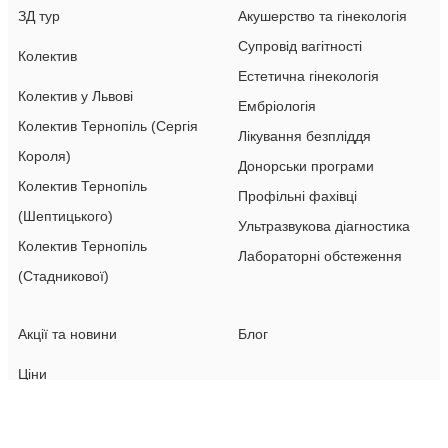
ЗД тур
Акушерство та гінекологія
Супровід вагітності
Колектив
Естетична гінекологія
Колектив у Львові
Ембріологія
Колектив Тернопіль (Сергія
Лікування безпліддя
Короля)
Донорськи програми
Колектив Тернопіль
Профільні фахівці
(Шептицького)
Ультразвукова діагностика
Колектив Тернопіль
Лабораторні обстеження
(Стадникової)
Акції та новини
Блог
Ціни
Ціни у Львові
Ціни Тернопіль (Сергія