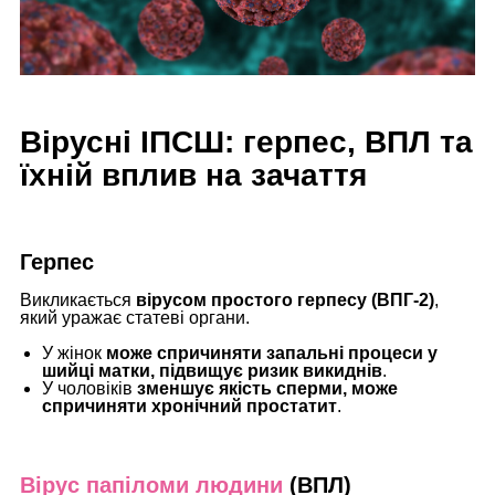
Вірусні ІПСШ: герпес, ВПЛ та
їхній вплив на зачаття
Герпес
Викликається
вірусом простого герпесу (ВПГ-2)
,
який уражає статеві органи.
У жінок
може спричиняти запальні процеси у
шийці матки, підвищує ризик викиднів
.
У чоловіків
зменшує якість сперми, може
спричиняти хронічний простатит
.
Вірус папіломи людини
(ВПЛ)