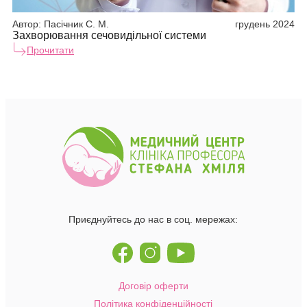
Автор:
Пасічник С. М.
грудень 2024
Ав
Захворювання сечовидільної системи
Не
Прочитати
Приєднуйтесь до нас в соц. мережах:
Договір оферти
Політика конфіденційності