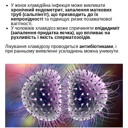
У жінок хламідійна інфекція може викликати
хронічний ендометрит, запалення маткових
труб (сальпінгіт), що призводить до їх
непрохідності
та підвищує ризик позаматкової
вагітності.
У чоловіків хламідіоз може спричиняти
епідидиміт
(запалення придатка яєчка), що впливає на
рухливість і якість сперматозоїдів
.
Лікування хламідіозу проводиться
антибіотиками
, і
при ранньому виявленні ускладнень можна уникнути.