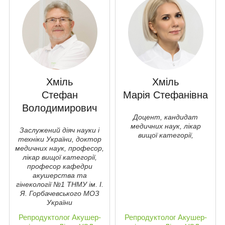
Хміль
Хміль
Стефан
Марія Стефанівна
Володимирович
Доцент, кандидат
медичних наук, лікар
Заслужений діяч науки і
вищої категорії,
техніки України, доктор
медичних наук, професор,
лікар вищої категорії,
професор кафедри
акушерства та
гiнекології №1 ТНМУ ім. І.
Я. Горбачевського МОЗ
України
Репродуктолог
Акушер-
Репродуктолог
Акушер-