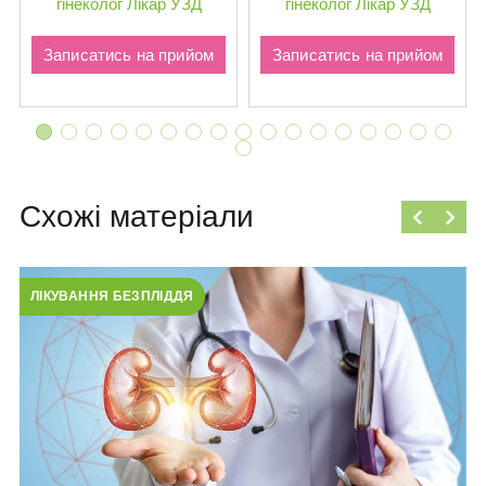
гінеколог
Лікар УЗД
гінеколог
Лікар УЗД
Записатись на прийом
Записатись на прийом
Схожі матеріали
ЛІКУВАННЯ БЕЗПЛІДДЯ
Л