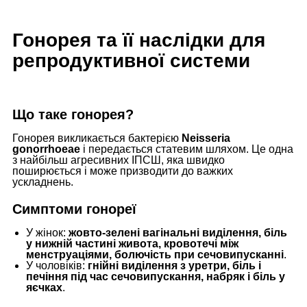
Гонорея та її наслідки для
репродуктивної системи
Що таке гонорея?
Гонорея викликається бактерією
Neisseria
gonorrhoeae
і передається статевим шляхом. Це одна
з найбільш агресивних ІПСШ, яка швидко
поширюється і може призводити до важких
ускладнень.
Симптоми гонореї
У жінок:
жовто-зелені вагінальні виділення, біль
у нижній частині живота, кровотечі між
менструаціями, болючість при сечовипусканні
.
У чоловіків:
гнійні виділення з уретри, біль і
печіння під час сечовипускання, набряк і біль у
яєчках
.