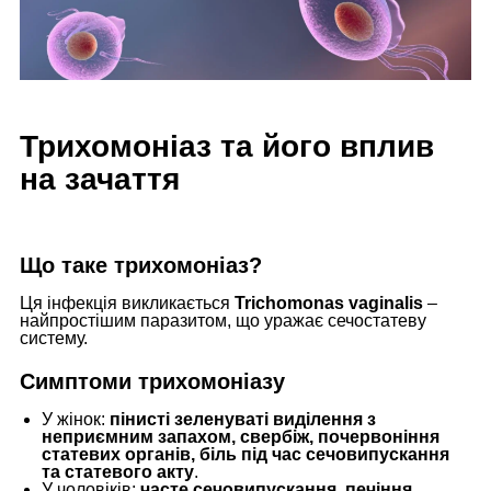
Трихомоніаз та його вплив
на зачаття
Що таке трихомоніаз?
Ця інфекція викликається
Trichomonas vaginalis
–
найпростішим паразитом, що уражає сечостатеву
систему.
Симптоми трихомоніазу
У жінок:
пінисті зеленуваті виділення з
неприємним запахом, свербіж, почервоніння
статевих органів, біль під час сечовипускання
та статевого акту
.
У чоловіків:
часте сечовипускання, печіння,