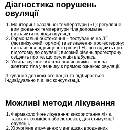
Діагностика порушень
овуляції
Моніторинг базальної температури (БТ): регулярне
вимірювання температури тіла допомагає
визначити періоди овуляції.
Гормональні обстеження – тестування на ЛГ
(лютенізуючий гормон) та визначення прогестерону:
визначення підвищеного рівня LH, що свідчить про
підготовку до овуляції; високий рівень прогестрону
свідчить про те, що овуляція відбулась.
Ультразвукове обстеження яєчників – поява
жовтого тіла у яєчнику є прямою ознакою овуляції.
Лікування для кожного пацієнта підбирається
індивідуально під час консультації.
Можливі методи лікування
Фармакологічне лікування: використання ліків,
таких як кломіфен або летрозол, для стимуляції
овуляції.
Хірургічне втручання: у випадках вроджених