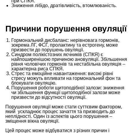
при СПКЯ.
Зниження лібідо, дратівливість, втомлюваність.
Причини порушення овуляції
Гормональний дисбаланс: нерівновага гормонів,
зокрема ЛГ, ФСГ, пролактину та естрогену, може
призвести до порушень овуляції.
Синдром полікістозних яєчників (СПКЯ) є
найпоширенішою причиною ановуляції. Збільшення
рівня чоловічих гормонів та нестабільна овуляція –
характерна риса СПКЯ.
Стрес та емоційне навантаження: високі рівні
стресу можуть впливати на гормональний фон та
блокувати овуляцію.
Порушення роботи щитоподібної залози: зниження
чи збільшення функції щитоподібної залози може
призвести до відсутності овуляції.
Порушення овуляції може стати суттєвим фактором,
який ускладнює процес зачаття та призводить до
неплідності. Один із аспектів цього порушення –
зміщення вікна овуляції.
Цей процес може відбуватися з різних причин і