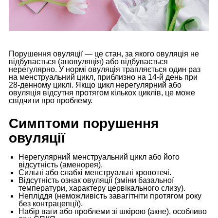
Порушення овуляції — це стан, за якого овуляція не
відбувається (ановуляція) або відбувається
нерегулярно. У нормі овуляція трапляється один раз
на менструальний цикл, приблизно на 14-й день при
28-денному циклі. Якщо цикл нерегулярний або
овуляція відсутня протягом кількох циклів, це може
свідчити про проблему.
Симптоми порушення
овуляції
Нерегулярний менструальний цикл або його
відсутність (аменорея).
Сильні або слабкі менструальні кровотечі.
Відсутність ознак овуляції (зміни базальної
температури, характеру цервікального слизу).
Непліддя (неможливість завагітніти протягом року
без контрацепції).
Набір ваги або проблеми зі шкірою (акне), особливо