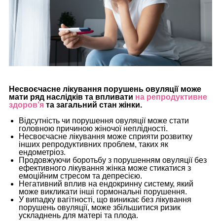
Несвоєчасне лікування порушень овуляції може
мати ряд наслідків та впливати
на репродуктивне
здоров’я
та загальний стан жінки.
Відсутність чи порушення овуляції може стати
головною причиною жіночої неплідності.
Несвоєчасне лікування може сприяти розвитку
інших репродуктивних проблем, таких як
ендометріоз.
Продовжуючи боротьбу з порушенням овуляції без
ефективного лікування жінка може стикатися з
емоційним стресом та депресією.
Негативний вплив на ендокринну систему, який
може викликати інші гормональні порушення.
У випадку вагітності, що виникає без лікування
порушень овуляції, може збільшитися ризик
ускладнень для матері та плода.