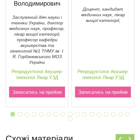
Володимирович
Доцент, кандидат
медичних наук, лікар
Заслужений діяч науки і
вищої категорії,
техніки України, доктор
медичних наук, професор,
лікар вищої категорії,
професор кафедри
акушерства та
гiнекології №1 ТНМУ ім. І.
Я. Горбачевського МОЗ
України
Репродуктолог
Акушер-
Репродуктолог
Акушер-
гінеколог
Лікар УЗД
гінеколог
Лікар УЗД
Записатись на прийом
Записатись на прийом
Схожі матеріали