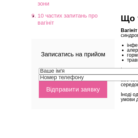
зони
10 частих запитань про
Що 
вагініт
Вагіні
синдро
інфе
алер
Записатись на прийом
горм
трав
Іншими
проявл
або све
середо
Іноді о
умови д