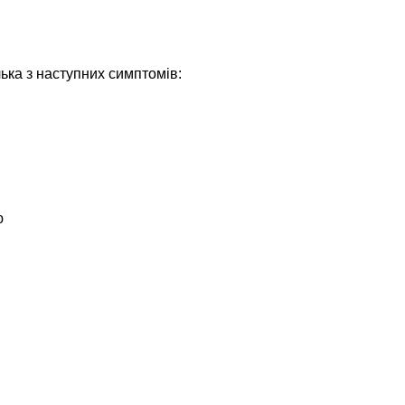
лька з наступних симптомів:
ю