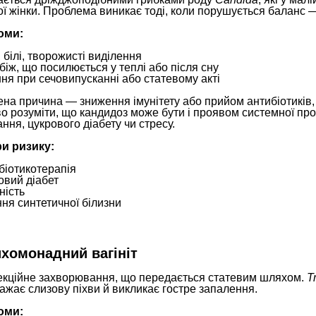
ї жінки. Проблема виникає тоді, коли порушується баланс 
оми:
, білі, творожисті виділення
біж, що посилюється у теплі або після сну
ння при сечовипусканні або статевому акті
на причина — зниження імунітету або прийом антибіотиків,
о розуміти, що кандидоз може бути і проявом системної пр
ння, цукрового діабету чи стресу.
и ризику:
біотикотерапія
овий діабет
ність
ння синтетичної білизни
ихомонадний вагініт
екційне захворювання, що передається статевим шляхом.
T
ажає слизову піхви й викликає гостре запалення.
оми: