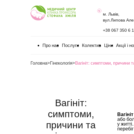
м. Львів,
вул.Липова Але
+38 067 350 6 
Про нас
Послуги
Колектив
Ціни
Акції і н
Головна
>
Гінекологія
>
Вагініт: симптоми, причини т
Вагініт:
симптоми,
Вагініт
або бол
причини та
у житті
перебіг