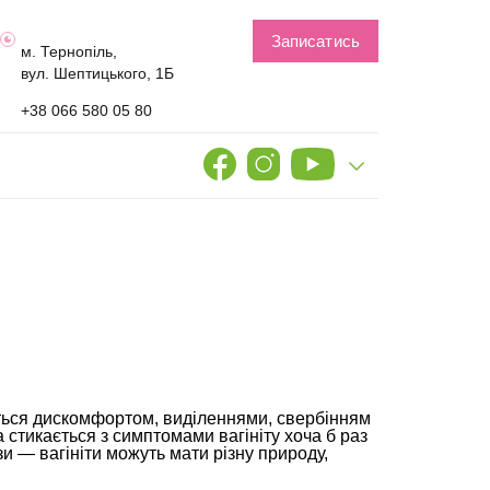
Записатись
м. Тернопіль,
вул. Шептицького, 1Б
+38 066 580 05 80
ться дискомфортом, виділеннями, свербінням
 стикається з симптомами вагініту хоча б раз
зи — вагініти можуть мати різну природу,