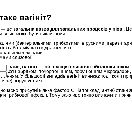
таке вагініт?
т — це загальна назва для запальних процесів у піхві.
Це 
м, який може бути викликаний:
кціями (бактеріальними, грибковими, вірусними, паразитар
гією або хімічним подразненням
ональними змінами
мами слизової
 словами,
вагініт — це реакція слизової оболонки піхви
яється набряком, почервонінням, порушенням мікрофлори, 
рбінням. У більшості випадків вагініт виникає тоді, коли пр
вище) порушується.
дночасно присутні кілька факторів. Наприклад, антибіотики 
ля грибкової інфекції. Тому важливо точно визначити причи