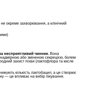
не окреме захворювання, а клінічний
ними)
 на несприятливий чинник.
Вона
надмірною або зміненою секрецією, болем
иродний захист піхви (лактофлора та кисле
знижують кількість лактобацил, а це створює
ну — це впливає на вибір лікування.