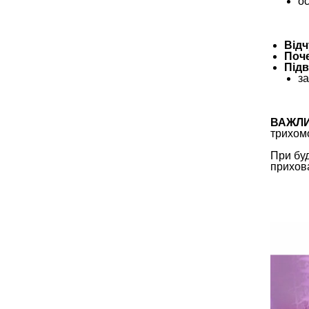
о
Відч
Поче
Підв
за
ВАЖЛ
трихом
При буд
прихов