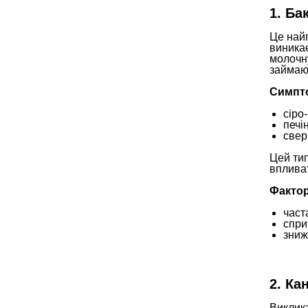
1. Ба
Це найп
виникає
молочну
займают
Симпт
сіро
печі
свер
Цей тип
впливат
Фактор
част
спр
зниж
2. Ка
Виклик