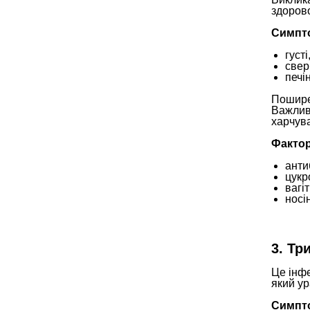
здорово
Симпт
густі
свер
печі
Пошире
Важлив
харчува
Фактор
анти
цукр
вагіт
носі
3. Тр
Це інф
який ур
Симпт