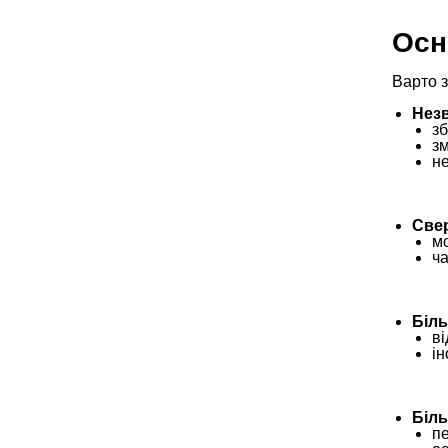
Осн
Варто з
Незв
з
зм
н
Свер
м
ч
Біль
ві
ін
Біль
п