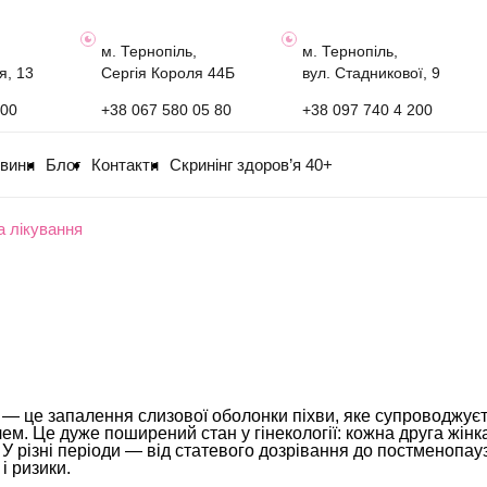
м. Тернопіль,
м. Тернопіль,
я, 13
Сергія Короля 44Б
вул. Стадникової, 9
100
+38 067 580 05 80
+38 097 740 4 200
овини
Блог
Контакти
Скринінг здоров’я 40+
а лікування
— це запалення слизової оболонки піхви, яке супроводжує
ем. Це дуже поширений стан у гінекології: кожна друга жінка
. У різні періоди — від статевого дозрівання до постменопау
 і ризики.