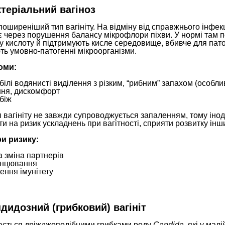
ктеріальний вагіноз
оширеніший тип вагініту. На відміну від справжнього інфек
 через порушення балансу мікрофлори піхви. У нормі там п
 кислоту й підтримують кисле середовище, вбивче для патог
ь умовно-патогенні мікроорганізми.
оми:
-білі водянисті виділення з різким, “рибним” запахом (особли
ння, дискомфорт
біж
 вагініту не завжди супроводжується запаленням, тому інод
и на ризик ускладнень при вагітності, сприяти розвитку інш
и ризику:
а зміна партнерів
инцювання
ення імунітету
ндидозний (грибковий) вагініт
ається дріжджоподібними грибками роду
Candida
, які у мал