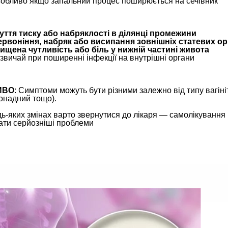
собливо якщо запальний процес поширюється на сечівник
уття тиску або набряклості в ділянці промежини
рвоніння, набряк або висипання зовнішніх статевих ор
ищена чутливість або біль у нижній частині живота
звичай при поширенні інфекції на внутрішні органи
ИВО
: Симптоми можуть бути різними залежно від типу вагіні
онадний тощо).
ь-яких змінах варто звернутися до лікаря — самолікування
ати серйозніші проблеми