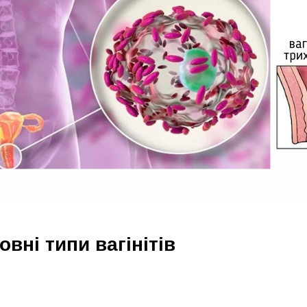
овні типи вагінітів