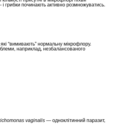
— і грибки починають активно розмножуватись.
 які “вимивають” нормальну мікрофлору.
облеми, наприклад, незбалансованого
richomonas vaginalis
— одноклітинний паразит,