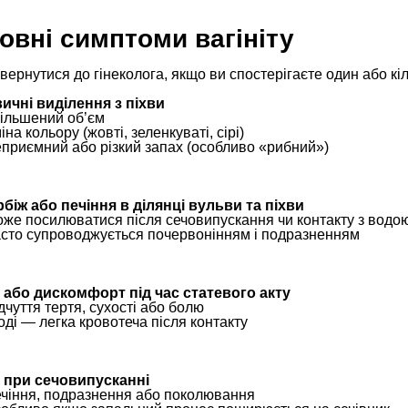
овні симптоми вагініту
вернутися до гінеколога, якщо ви спостерігаєте один або кі
ичні виділення з піхви
більшений об’єм
іна кольору (жовті, зеленкуваті, сірі)
еприємний або різкий запах (особливо «рибний»)
біж або печіння в ділянці вульви та піхви
оже посилюватися після сечовипускання чи контакту з водо
асто супроводжується почервонінням і подразненням
 або дискомфорт під час статевого акту
дчуття тертя, сухості або болю
оді — легка кровотеча після контакту
 при сечовипусканні
ечіння, подразнення або поколювання