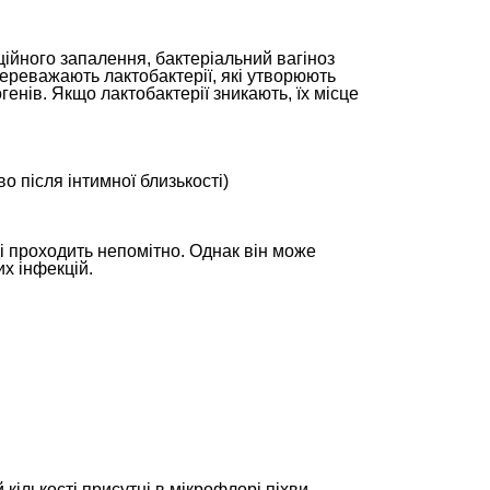
ційного запалення, бактеріальний вагіноз
ереважають лактобактерії, які утворюють
енів. Якщо лактобактерії зникають, їх місце
во після інтимної близькості)
і проходить непомітно. Однак він може
их інфекцій.
ій кількості присутні в мікрофлорі піхви